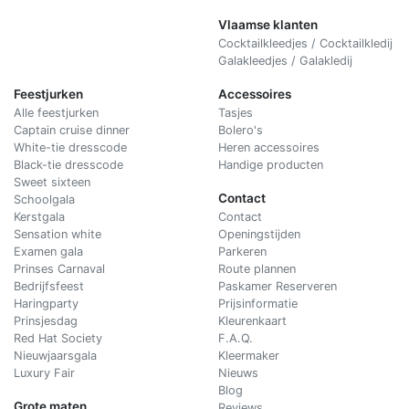
Vlaamse klanten
Cocktailkleedjes / Cocktailkledij
Galakleedjes / Galakledij
Feestjurken
Accessoires
Alle feestjurken
Tasjes
Captain cruise dinner
Bolero's
White-tie dresscode
Heren accessoires
Black-tie dresscode
Handige producten
Sweet sixteen
Contact
Schoolgala
Kerstgala
C
ontact
Sensation white
Openingstijden
Examen gala
Parkeren
Prinses Carnaval
Route plannen
Bedrijfsfeest
Paskamer Reserveren
Haringparty
Prijsinformatie
Prinsjesdag
Kleurenkaart
Red Hat Society
F.A.Q.
Nieuwjaarsgala
Kleermaker
Luxury Fair
Nieuws
Blog
Grote maten
Reviews