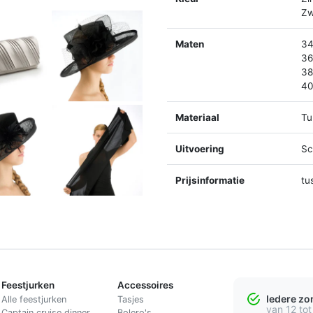
Zw
Maten
34
36
38
40
Materiaal
Tu
Uitvoering
Sc
Prijsinformatie
tu
Feestjurken
Accessoires
Iedere z
Alle feestjurken
Tasjes
van 12 tot
Captain cruise dinner
Bolero's