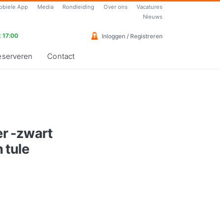
obiele App
Media
Rondleiding
Over ons
Vacatures
Nieuws
 17:00
Inloggen / Registreren
eserveren
Contact
er -zwart
 tule