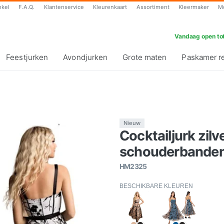
nkel
F.A.Q.
Klantenservice
Kleurenkaart
Assortiment
Kleermaker
M
Vandaag open tot
Feestjurken
Avondjurken
Grote maten
Paskamer r
Nieuw
Cocktailjurk zilv
schouderbanden
HM2325
BESCHIKBARE KLEUREN