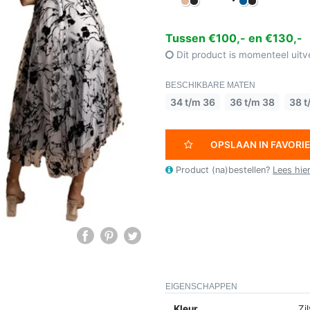
Tussen €100,- en €130,-
Dit product is momenteel uitv
BESCHIKBARE MATEN
34 t/m 36
36 t/m 38
38 t
OPSLAAN IN FAVORI
Product (na)bestellen?
Lees hie
EIGENSCHAPPEN
Kleur
Zi