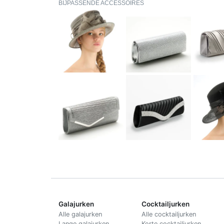
BIJPASSENDE ACCESSOIRES
Galajurken
Cocktailjurken
Alle galajurken
Alle cocktailjurken
Lange galajurken
Korte cocktailjurken