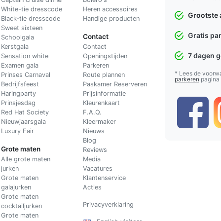
White-tie dresscode
Heren accessoires
Grootste 
Black-tie dresscode
Handige producten
Sweet sixteen
Gratis pa
Contact
Schoolgala
Kerstgala
C
ontact
7 dagen 
Sensation white
Openingstijden
Examen gala
Parkeren
* Lees de voorw
Prinses Carnaval
Route plannen
parkeren
pagina
Bedrijfsfeest
Paskamer Reserveren
Haringparty
Prijsinformatie
Prinsjesdag
Kleurenkaart
Red Hat Society
F.A.Q.
Nieuwjaarsgala
Kleermaker
Luxury Fair
Nieuws
Blog
Grote maten
Reviews
Alle grote maten
Media
jurken
Vacatures
Grote maten
Klantenservice
galajurken
Acties
Grote maten
Privacyverklaring
cocktailjurken
Grote maten