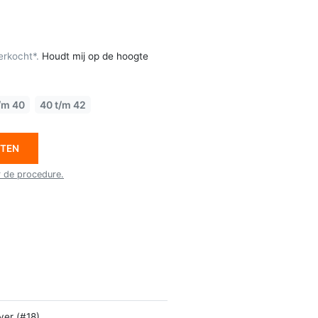
erkocht*.
Houdt mij op de hoogte
/m 40
40 t/m 42
ETEN
r de procedure.
lver (#18)