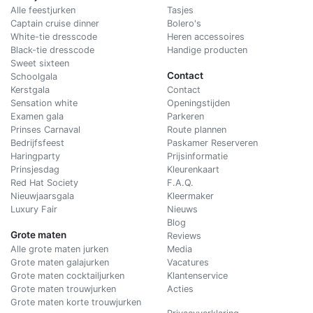
Alle feestjurken
Tasjes
Captain cruise dinner
Bolero's
White-tie dresscode
Heren accessoires
Black-tie dresscode
Handige producten
Sweet sixteen
Contact
Schoolgala
Kerstgala
C
ontact
Sensation white
Openingstijden
Examen gala
Parkeren
Prinses Carnaval
Route plannen
Bedrijfsfeest
Paskamer Reserveren
Haringparty
Prijsinformatie
Prinsjesdag
Kleurenkaart
Red Hat Society
F.A.Q.
Nieuwjaarsgala
Kleermaker
Luxury Fair
Nieuws
Blog
Grote maten
Reviews
Alle grote maten jurken
Media
Grote maten galajurken
Vacatures
Grote maten cocktailjurken
Klantenservice
Grote maten trouwjurken
Acties
Grote maten korte trouwjurken