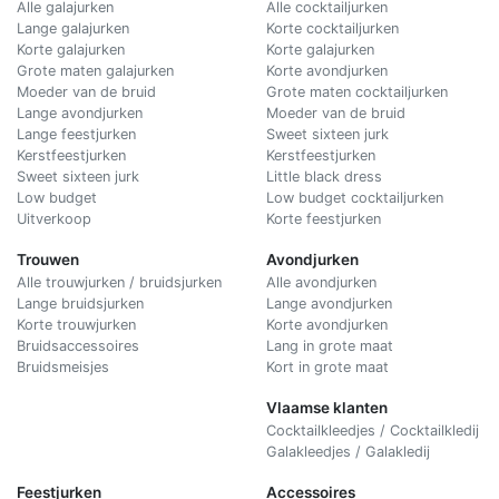
Alle galajurken
Alle cocktailjurken
Lange galajurken
Korte cocktailjurken
Korte galajurken
Korte galajurken
Grote maten galajurken
Korte avondjurken
Moeder van de bruid
Grote maten cocktailjurken
Lange avondjurken
Moeder van de bruid
Lange feestjurken
Sweet sixteen jurk
Kerstfeestjurken
Kerstfeestjurken
Sweet sixteen jurk
Little black dress
Low budget
Low budget cocktailjurken
Uitverkoop
Korte feestjurken
Trouwen
Avondjurken
Alle trouwjurken / bruidsjurken
Alle avondjurken
Lange bruidsjurken
Lange avondjurken
Korte trouwjurken
Korte avondjurken
Bruidsaccessoires
Lang in grote maat
Bruidsmeisjes
Kort in grote maat
Vlaamse klanten
Cocktailkleedjes / Cocktailkledij
Galakleedjes / Galakledij
Feestjurken
Accessoires