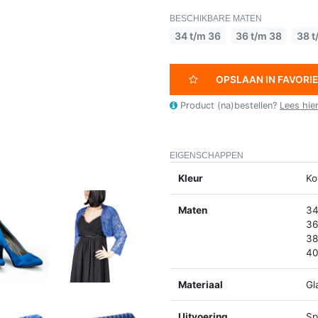
BESCHIKBARE MATEN
34 t/m 36
36 t/m 38
38 t
OPSLAAN IN FAVORI
Product (na)bestellen?
Lees hie
EIGENSCHAPPEN
Kleur
Ko
Maten
34
36
38
40
Materiaal
Gl
Uitvoering
Spl