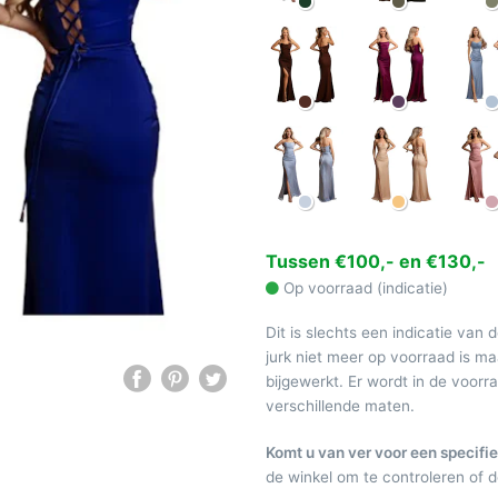
Tussen €100,- en €130,-
Op voorraad (indicatie)
Dit is slechts een indicatie van 
jurk niet meer op voorraad is 
bijgewerkt. Er wordt in de voor
verschillende maten.
Komt u van ver voor een specifie
de winkel om te controleren of de