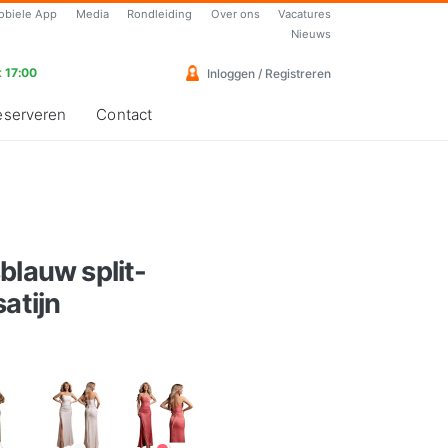
obiele App
Media
Rondleiding
Over ons
Vacatures
Nieuws
 17:00
Inloggen / Registreren
eserveren
Contact
blauw split-
atijn