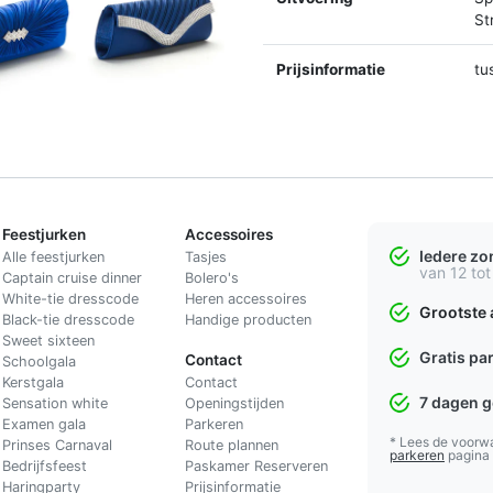
St
Prijsinformatie
tu
Feestjurken
Accessoires
Iedere z
Alle feestjurken
Tasjes
van 12 tot
Captain cruise dinner
Bolero's
White-tie dresscode
Heren accessoires
Grootste 
Black-tie dresscode
Handige producten
Sweet sixteen
Gratis pa
Contact
Schoolgala
Kerstgala
C
ontact
7 dagen 
Sensation white
Openingstijden
Examen gala
Parkeren
* Lees de voorw
Prinses Carnaval
Route plannen
parkeren
pagina
Bedrijfsfeest
Paskamer Reserveren
Haringparty
Prijsinformatie