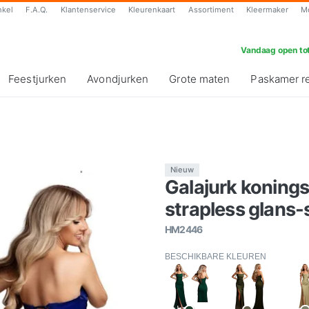
nkel
F.A.Q.
Klantenservice
Kleurenkaart
Assortiment
Kleermaker
M
Vandaag open tot
Feestjurken
Avondjurken
Grote maten
Paskamer r
Nieuw
Galajurk konings
strapless glans-s
HM2446
BESCHIKBARE KLEUREN