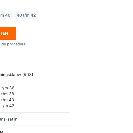
/m 40
40 t/m 42
ETEN
r de procedure.
ningsblauw (#03)
 t/m 36
 t/m 38
 t/m 40
 t/m 42
ans-satijn
it