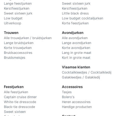
Lange feestjurken
Sweet sixteen jurk
Kerstfeestjurken
Kerstfeestjurken
Sweet sixteen jurk
Little black dress
Low budget
Low budget cocktailjurken
Uitverkoop
Korte feestjurken
Trouwen
Avondjurken
Alle trouwjurken / bruidsjurken
Alle avondjurken
Lange bruidsjurken
Lange avondjurken
Korte trouwjurken
Korte avondjurken
Bruidsaccessoires
Lang in grote maat
Bruidsmeisjes
Kort in grote maat
Vlaamse klanten
Cocktailkleedjes / Cocktailkledij
Galakleedjes / Galakledij
Feestjurken
Accessoires
Alle feestjurken
Tasjes
Captain cruise dinner
Bolero's
White-tie dresscode
Heren accessoires
Black-tie dresscode
Handige producten
Sweet sixteen