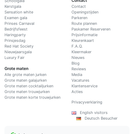
Contact
Schoolgala
Kerstgala
C
ontact
Sensation white
Openingstijden
Examen gala
Parkeren
Prinses Carnaval
Route plannen
Bedrijfsfeest
Paskamer Reserveren
Haringparty
Prijsinformatie
Prinsjesdag
Kleurenkaart
Red Hat Society
F.A.Q.
Nieuwjaarsgala
Kleermaker
Luxury Fair
Nieuws
Blog
Grote maten
Reviews
Alle grote maten jurken
Media
Grote maten galajurken
Vacatures
Grote maten cocktailjurken
Klantenservice
Grote maten trouwjurken
Acties
Grote maten korte trouwjurken
Privacyverklaring
English visitors
Deutsch Besucher