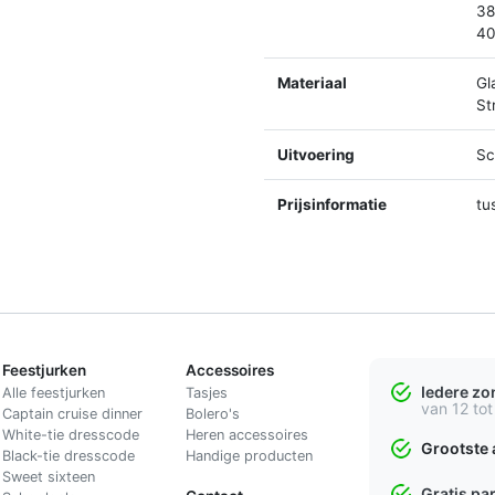
38
40
Materiaal
Gl
St
Uitvoering
Sc
Prijsinformatie
tu
Feestjurken
Accessoires
Iedere z
Alle feestjurken
Tasjes
van 12 tot
Captain cruise dinner
Bolero's
White-tie dresscode
Heren accessoires
Grootste 
Black-tie dresscode
Handige producten
Sweet sixteen
Gratis pa