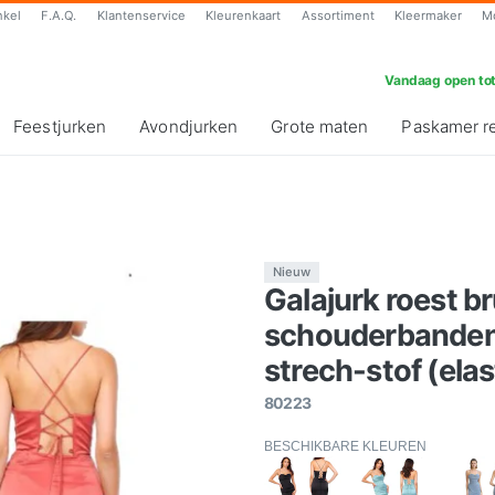
nkel
F.A.Q.
Klantenservice
Kleurenkaart
Assortiment
Kleermaker
M
Vandaag open tot
Feestjurken
Avondjurken
Grote maten
Paskamer r
Nieuw
Galajurk roest br
schouderbanden 
strech-stof (elas
80223
BESCHIKBARE KLEUREN