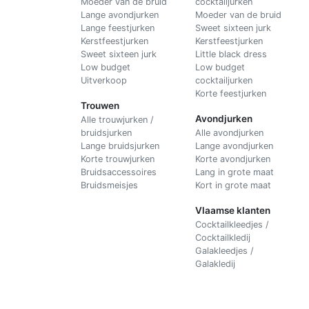
Moeder van de bruid
cocktailjurken
Lange avondjurken
Moeder van de bruid
Lange feestjurken
Sweet sixteen jurk
Kerstfeestjurken
Kerstfeestjurken
Sweet sixteen jurk
Little black dress
Low budget
Low budget
Uitverkoop
cocktailjurken
Korte feestjurken
Trouwen
Avondjurken
Alle trouwjurken /
bruidsjurken
Alle avondjurken
Lange bruidsjurken
Lange avondjurken
Korte trouwjurken
Korte avondjurken
Bruidsaccessoires
Lang in grote maat
Bruidsmeisjes
Kort in grote maat
Vlaamse klanten
Cocktailkleedjes /
Cocktailkledij
Galakleedjes /
Galakledij