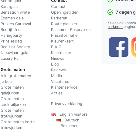
Contact
Schoolgala
Kerstgala
C
ontact
7 dagen 
Sensation white
Openingstijden
Examen gala
Parkeren
* Lees de voorw
Prinses Carnaval
Route plannen
parkeren
pagina
Bedrijfsfeest
Paskamer Reserveren
Haringparty
Prijsinformatie
Prinsjesdag
Kleurenkaart
Red Hat Society
F.A.Q.
Nieuwjaarsgala
Kleermaker
Luxury Fair
Nieuws
Blog
Grote maten
Reviews
Alle grote maten
Media
jurken
Vacatures
Grote maten
Klantenservice
galajurken
Acties
Grote maten
Privacyverklaring
cocktailjurken
Grote maten
English visitors
trouwjurken
Deutsch
Grote maten korte
Besucher
trouwjurken