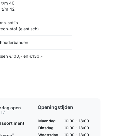
 t/m 40
 t/m 42
ans-satijn
rech-stof (elastisch)
houderbanden
ssen €100,- en €130,-
Openingstijden
ondag open
 17
Maandag
10:00 - 18:00
assortiment
Dinsdag
10:00 - 18:00
*
Woensdag
10:00 - 18:00
rkeren