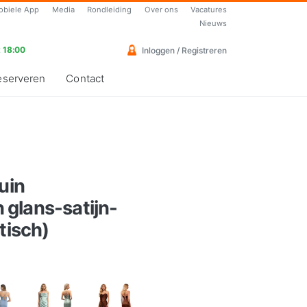
obiele App
Media
Rondleiding
Over ons
Vacatures
Nieuws
 18:00
Inloggen / Registreren
eserveren
Contact
uin
glans-satijn-
tisch)