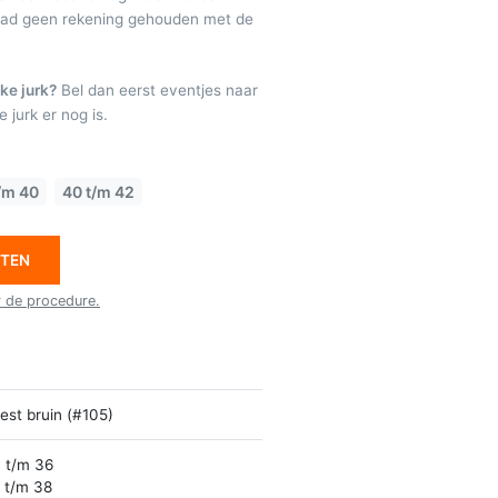
raad geen rekening gehouden met de
ke jurk?
Bel dan eerst eventjes naar
 jurk er nog is.
/m 40
40 t/m 42
ETEN
r de procedure.
est bruin (#105)
 t/m 36
 t/m 38