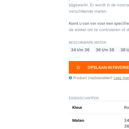
bijgewerkt. Er wordt in de voor
verschillende maten.
Komt u van ver voor een specifie
de winkel om te controleren of de
BESCHIKBARE MATEN
34 t/m 36
36 t/m 38
38 t
OPSLAAN IN FAVORI
Product (na)bestellen?
Lees hie
EIGENSCHAPPEN
Kleur
Ro
Maten
34
36