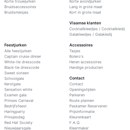
Korte trouwjurken
Korte avondjurken
Bruidsaccessoires
Lang in grote maat
Bruidsmeisjes
Kort in grote maat
Vlaamse klanten
Cocktailkleedjes / Cocktailkledij
Galakleedjes / Galakledij
Feestjurken
Accessoires
Alle feestjurken
Tasjes
Captain cruise dinner
Bolero's
White-tie dresscode
Heren accessoires
Black-tie dresscode
Handige producten
Sweet sixteen
Contact
Schoolgala
Kerstgala
C
ontact
Sensation white
Openingstijden
Examen gala
Parkeren
Prinses Carnaval
Route plannen
Bedrijfsfeest
Paskamer Reserveren
Haringparty
Prijsinformatie
Prinsjesdag
Kleurenkaart
Red Hat Society
F.A.Q.
Nieuwjaarsgala
Kleermaker