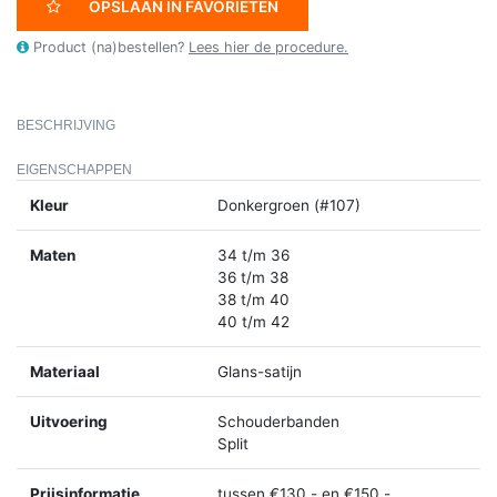
OPSLAAN IN FAVORIETEN
Product (na)bestellen?
Lees hier de procedure.
BESCHRIJVING
EIGENSCHAPPEN
Kleur
Donkergroen (#107)
Maten
34 t/m 36
36 t/m 38
38 t/m 40
40 t/m 42
Materiaal
Glans-satijn
Uitvoering
Schouderbanden
Split
Prijsinformatie
tussen €130,- en €150,-