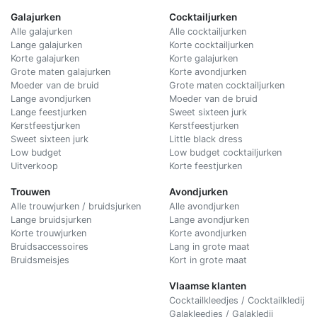
Galajurken
Cocktailjurken
Alle galajurken
Alle cocktailjurken
Lange galajurken
Korte cocktailjurken
Korte galajurken
Korte galajurken
Grote maten galajurken
Korte avondjurken
Moeder van de bruid
Grote maten cocktailjurken
Lange avondjurken
Moeder van de bruid
Lange feestjurken
Sweet sixteen jurk
Kerstfeestjurken
Kerstfeestjurken
Sweet sixteen jurk
Little black dress
Low budget
Low budget cocktailjurken
Uitverkoop
Korte feestjurken
Trouwen
Avondjurken
Alle trouwjurken / bruidsjurken
Alle avondjurken
Lange bruidsjurken
Lange avondjurken
Korte trouwjurken
Korte avondjurken
Bruidsaccessoires
Lang in grote maat
Bruidsmeisjes
Kort in grote maat
Vlaamse klanten
Cocktailkleedjes / Cocktailkledij
Galakleedjes / Galakledij