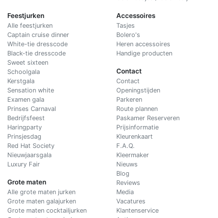
Feestjurken
Accessoires
Alle feestjurken
Tasjes
Captain cruise dinner
Bolero's
White-tie dresscode
Heren accessoires
Black-tie dresscode
Handige producten
Sweet sixteen
Contact
Schoolgala
Kerstgala
C
ontact
Sensation white
Openingstijden
Examen gala
Parkeren
Prinses Carnaval
Route plannen
Bedrijfsfeest
Paskamer Reserveren
Haringparty
Prijsinformatie
Prinsjesdag
Kleurenkaart
Red Hat Society
F.A.Q.
Nieuwjaarsgala
Kleermaker
Luxury Fair
Nieuws
Blog
Grote maten
Reviews
Alle grote maten jurken
Media
Grote maten galajurken
Vacatures
Grote maten cocktailjurken
Klantenservice