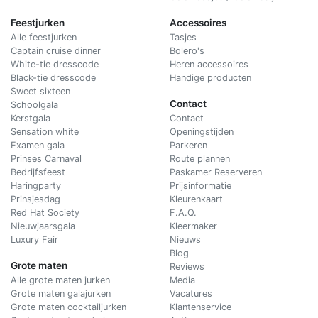
Feestjurken
Accessoires
Alle feestjurken
Tasjes
Captain cruise dinner
Bolero's
White-tie dresscode
Heren accessoires
Black-tie dresscode
Handige producten
Sweet sixteen
Contact
Schoolgala
Kerstgala
C
ontact
Sensation white
Openingstijden
Examen gala
Parkeren
Prinses Carnaval
Route plannen
Bedrijfsfeest
Paskamer Reserveren
Haringparty
Prijsinformatie
Prinsjesdag
Kleurenkaart
Red Hat Society
F.A.Q.
Nieuwjaarsgala
Kleermaker
Luxury Fair
Nieuws
Blog
Grote maten
Reviews
Alle grote maten jurken
Media
Grote maten galajurken
Vacatures
Grote maten cocktailjurken
Klantenservice