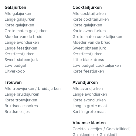
Galajurken
Cocktailjurken
Alle galajurken
Alle cocktailjurken
Lange galajurken
Korte cocktailjurken
Korte galajurken
Korte galajurken
Grote maten galajurken
Korte avondjurken
Moeder van de bruid
Grote maten cocktailjurken
Lange avondjurken
Moeder van de bruid
Lange feestjurken
Sweet sixteen jurk
Kerstfeestjurken
Kerstfeestjurken
Sweet sixteen jurk
Little black dress
Low budget
Low budget cocktailjurken
Uitverkoop
Korte feestjurken
Trouwen
Avondjurken
Alle trouwjurken / bruidsjurken
Alle avondjurken
Lange bruidsjurken
Lange avondjurken
Korte trouwjurken
Korte avondjurken
Bruidsaccessoires
Lang in grote maat
Bruidsmeisjes
Kort in grote maat
Vlaamse klanten
Cocktailkleedjes / Cocktailkledij
Galakleedjes / Galakledij