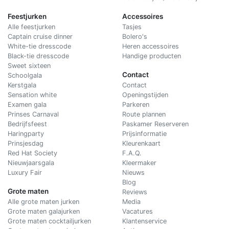
Feestjurken
Accessoires
Alle feestjurken
Tasjes
Captain cruise dinner
Bolero's
White-tie dresscode
Heren accessoires
Black-tie dresscode
Handige producten
Sweet sixteen
Contact
Schoolgala
Kerstgala
C
ontact
Sensation white
Openingstijden
Examen gala
Parkeren
Prinses Carnaval
Route plannen
Bedrijfsfeest
Paskamer Reserveren
Haringparty
Prijsinformatie
Prinsjesdag
Kleurenkaart
Red Hat Society
F.A.Q.
Nieuwjaarsgala
Kleermaker
Luxury Fair
Nieuws
Blog
Grote maten
Reviews
Alle grote maten jurken
Media
Grote maten galajurken
Vacatures
Grote maten cocktailjurken
Klantenservice