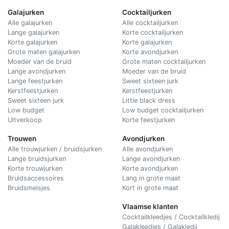
Galajurken
Cocktailjurken
Alle galajurken
Alle cocktailjurken
Lange galajurken
Korte cocktailjurken
Korte galajurken
Korte galajurken
Grote maten galajurken
Korte avondjurken
Moeder van de bruid
Grote maten cocktailjurken
Lange avondjurken
Moeder van de bruid
Lange feestjurken
Sweet sixteen jurk
Kerstfeestjurken
Kerstfeestjurken
Sweet sixteen jurk
Little black dress
Low budget
Low budget cocktailjurken
Uitverkoop
Korte feestjurken
Trouwen
Avondjurken
Alle trouwjurken / bruidsjurken
Alle avondjurken
Lange bruidsjurken
Lange avondjurken
Korte trouwjurken
Korte avondjurken
Bruidsaccessoires
Lang in grote maat
Bruidsmeisjes
Kort in grote maat
Vlaamse klanten
Cocktailkleedjes / Cocktailkledij
Galakleedjes / Galakledij