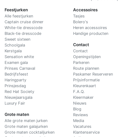
Feestjurken
Accessoires
Alle feestjurken
Tasjes
Captain cruise dinner
Bolero's
White-tie dresscode
Heren accessoires
Black-tie dresscode
Handige producten
Sweet sixteen
Contact
Schoolgala
Kerstgala
C
ontact
Sensation white
Openingstijden
Examen gala
Parkeren
Prinses Carnaval
Route plannen
Bedrijfsfeest
Paskamer Reserveren
Haringparty
Prijsinformatie
Prinsjesdag
Kleurenkaart
Red Hat Society
F.A.Q.
Nieuwjaarsgala
Kleermaker
Luxury Fair
Nieuws
Blog
Grote maten
Reviews
Alle grote maten jurken
Media
Grote maten galajurken
Vacatures
Grote maten cocktailjurken
Klantenservice