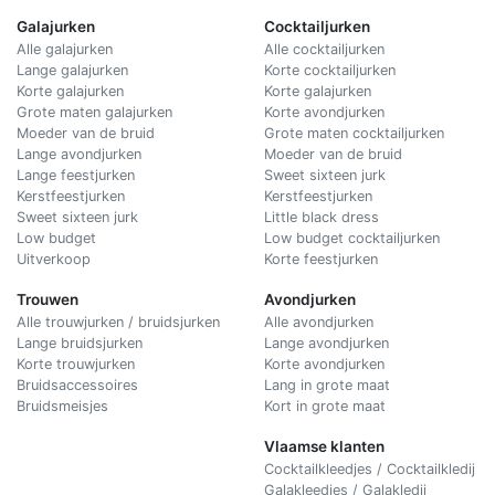
Galajurken
Cocktailjurken
Alle galajurken
Alle cocktailjurken
Lange galajurken
Korte cocktailjurken
Korte galajurken
Korte galajurken
Grote maten galajurken
Korte avondjurken
Moeder van de bruid
Grote maten cocktailjurken
Lange avondjurken
Moeder van de bruid
Lange feestjurken
Sweet sixteen jurk
Kerstfeestjurken
Kerstfeestjurken
Sweet sixteen jurk
Little black dress
Low budget
Low budget cocktailjurken
Uitverkoop
Korte feestjurken
Trouwen
Avondjurken
Alle trouwjurken / bruidsjurken
Alle avondjurken
Lange bruidsjurken
Lange avondjurken
Korte trouwjurken
Korte avondjurken
Bruidsaccessoires
Lang in grote maat
Bruidsmeisjes
Kort in grote maat
Vlaamse klanten
Cocktailkleedjes / Cocktailkledij
Galakleedjes / Galakledij