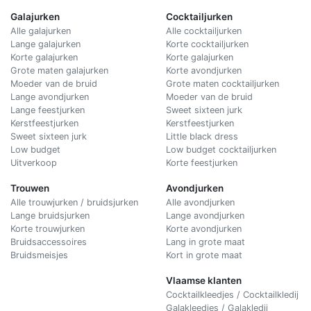
Galajurken
Cocktailjurken
Alle galajurken
Alle cocktailjurken
Lange galajurken
Korte cocktailjurken
Korte galajurken
Korte galajurken
Grote maten galajurken
Korte avondjurken
Moeder van de bruid
Grote maten cocktailjurken
Lange avondjurken
Moeder van de bruid
Lange feestjurken
Sweet sixteen jurk
Kerstfeestjurken
Kerstfeestjurken
Sweet sixteen jurk
Little black dress
Low budget
Low budget cocktailjurken
Uitverkoop
Korte feestjurken
Trouwen
Avondjurken
Alle trouwjurken / bruidsjurken
Alle avondjurken
Lange bruidsjurken
Lange avondjurken
Korte trouwjurken
Korte avondjurken
Bruidsaccessoires
Lang in grote maat
Bruidsmeisjes
Kort in grote maat
Vlaamse klanten
Cocktailkleedjes / Cocktailkledij
Galakleedjes / Galakledij