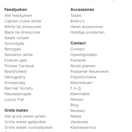
Feestjurken
Accessoires
Alle feestjurken
Tasjes
Captain cruise dinner
Bolero's
White-tie dresscode
Heren accessoires
Black-tie dresscode
Handige producten
Sweet sixteen
Contact
Schoolgala
Kerstgala
C
ontact
Sensation white
Openingstijden
Examen gala
Parkeren
Prinses Carnaval
Route plannen
Bedrijfsfeest
Paskamer Reserveren
Haringparty
Prijsinformatie
Prinsjesdag
Kleurenkaart
Red Hat Society
F.A.Q.
Nieuwjaarsgala
Kleermaker
Luxury Fair
Nieuws
Blog
Grote maten
Reviews
Alle grote maten jurken
Media
Grote maten galajurken
Vacatures
Grote maten cocktailjurken
Klantenservice