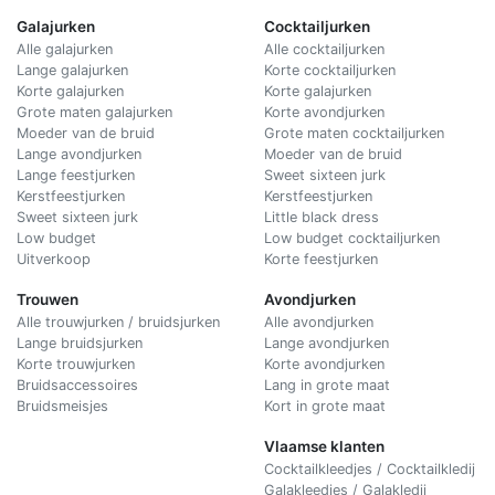
Galajurken
Cocktailjurken
Alle galajurken
Alle cocktailjurken
Lange galajurken
Korte cocktailjurken
Korte galajurken
Korte galajurken
Grote maten galajurken
Korte avondjurken
Moeder van de bruid
Grote maten cocktailjurken
Lange avondjurken
Moeder van de bruid
Lange feestjurken
Sweet sixteen jurk
Kerstfeestjurken
Kerstfeestjurken
Sweet sixteen jurk
Little black dress
Low budget
Low budget cocktailjurken
Uitverkoop
Korte feestjurken
Trouwen
Avondjurken
Alle trouwjurken / bruidsjurken
Alle avondjurken
Lange bruidsjurken
Lange avondjurken
Korte trouwjurken
Korte avondjurken
Bruidsaccessoires
Lang in grote maat
Bruidsmeisjes
Kort in grote maat
Vlaamse klanten
Cocktailkleedjes / Cocktailkledij
Galakleedjes / Galakledij