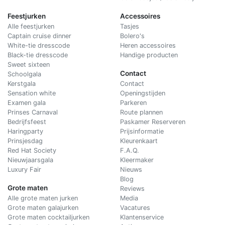
Feestjurken
Accessoires
Alle feestjurken
Tasjes
Captain cruise dinner
Bolero's
White-tie dresscode
Heren accessoires
Black-tie dresscode
Handige producten
Sweet sixteen
Contact
Schoolgala
Kerstgala
C
ontact
Sensation white
Openingstijden
Examen gala
Parkeren
Prinses Carnaval
Route plannen
Bedrijfsfeest
Paskamer Reserveren
Haringparty
Prijsinformatie
Prinsjesdag
Kleurenkaart
Red Hat Society
F.A.Q.
Nieuwjaarsgala
Kleermaker
Luxury Fair
Nieuws
Blog
Grote maten
Reviews
Alle grote maten jurken
Media
Grote maten galajurken
Vacatures
Grote maten cocktailjurken
Klantenservice