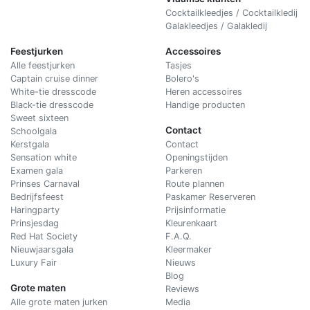
Cocktailkleedjes / Cocktailkledij
Galakleedjes / Galakledij
Feestjurken
Accessoires
Alle feestjurken
Tasjes
Captain cruise dinner
Bolero's
White-tie dresscode
Heren accessoires
Black-tie dresscode
Handige producten
Sweet sixteen
Contact
Schoolgala
Kerstgala
C
ontact
Sensation white
Openingstijden
Examen gala
Parkeren
Prinses Carnaval
Route plannen
Bedrijfsfeest
Paskamer Reserveren
Haringparty
Prijsinformatie
Prinsjesdag
Kleurenkaart
Red Hat Society
F.A.Q.
Nieuwjaarsgala
Kleermaker
Luxury Fair
Nieuws
Blog
Grote maten
Reviews
Alle grote maten jurken
Media