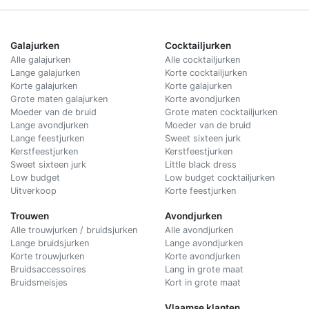
Galajurken
Cocktailjurken
Alle galajurken
Alle cocktailjurken
Lange galajurken
Korte cocktailjurken
Korte galajurken
Korte galajurken
Grote maten galajurken
Korte avondjurken
Moeder van de bruid
Grote maten cocktailjurken
Lange avondjurken
Moeder van de bruid
Lange feestjurken
Sweet sixteen jurk
Kerstfeestjurken
Kerstfeestjurken
Sweet sixteen jurk
Little black dress
Low budget
Low budget cocktailjurken
Uitverkoop
Korte feestjurken
Trouwen
Avondjurken
Alle trouwjurken / bruidsjurken
Alle avondjurken
Lange bruidsjurken
Lange avondjurken
Korte trouwjurken
Korte avondjurken
Bruidsaccessoires
Lang in grote maat
Bruidsmeisjes
Kort in grote maat
Vlaamse klanten