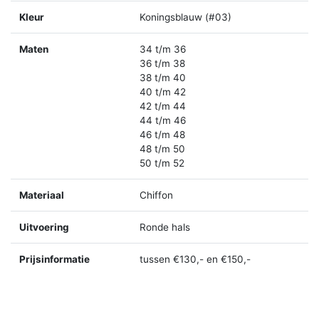
Kleur
Koningsblauw (#03)
Maten
34 t/m 36
36 t/m 38
38 t/m 40
40 t/m 42
42 t/m 44
44 t/m 46
46 t/m 48
48 t/m 50
50 t/m 52
Materiaal
Chiffon
Uitvoering
Ronde hals
Prijsinformatie
tussen €130,- en €150,-