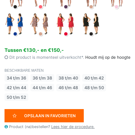
Tussen €130,- en €150,-
Dit product is momenteel uitverkocht*.
Houdt mij op de hoogte
BESCHIKBARE MATEN
34 t/m 36
36 t/m 38
38 t/m 40
40 t/m 42
42 t/m 44
44 t/m 46
46 t/m 48
48 t/m 50
50 t/m 52
OPSLAAN IN FAVORIETEN
Product (na)bestellen?
Lees hier de procedure.