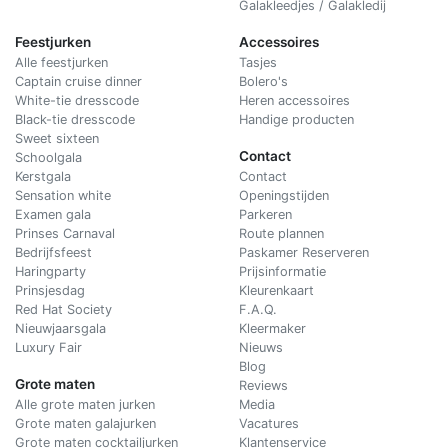
Galakleedjes / Galakledij
Feestjurken
Accessoires
Alle feestjurken
Tasjes
Captain cruise dinner
Bolero's
White-tie dresscode
Heren accessoires
Black-tie dresscode
Handige producten
Sweet sixteen
Contact
Schoolgala
Kerstgala
C
ontact
Sensation white
Openingstijden
Examen gala
Parkeren
Prinses Carnaval
Route plannen
Bedrijfsfeest
Paskamer Reserveren
Haringparty
Prijsinformatie
Prinsjesdag
Kleurenkaart
Red Hat Society
F.A.Q.
Nieuwjaarsgala
Kleermaker
Luxury Fair
Nieuws
Blog
Grote maten
Reviews
Alle grote maten jurken
Media
Grote maten galajurken
Vacatures
Grote maten cocktailjurken
Klantenservice