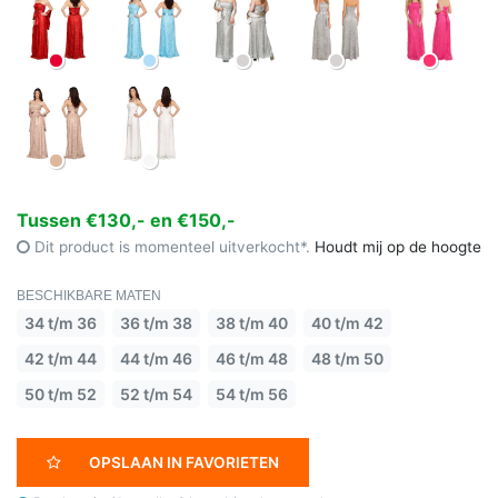
Tussen €130,- en €150,-
Dit product is momenteel uitverkocht*.
Houdt mij op de hoogte
BESCHIKBARE MATEN
34 t/m 36
36 t/m 38
38 t/m 40
40 t/m 42
42 t/m 44
44 t/m 46
46 t/m 48
48 t/m 50
50 t/m 52
52 t/m 54
54 t/m 56
OPSLAAN IN FAVORIETEN