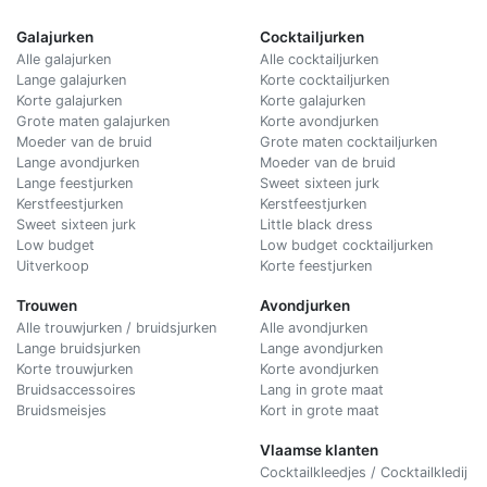
Galajurken
Cocktailjurken
Alle galajurken
Alle cocktailjurken
Lange galajurken
Korte cocktailjurken
Korte galajurken
Korte galajurken
Grote maten galajurken
Korte avondjurken
Moeder van de bruid
Grote maten cocktailjurken
Lange avondjurken
Moeder van de bruid
Lange feestjurken
Sweet sixteen jurk
Kerstfeestjurken
Kerstfeestjurken
Sweet sixteen jurk
Little black dress
Low budget
Low budget cocktailjurken
Uitverkoop
Korte feestjurken
Trouwen
Avondjurken
Alle trouwjurken / bruidsjurken
Alle avondjurken
Lange bruidsjurken
Lange avondjurken
Korte trouwjurken
Korte avondjurken
Bruidsaccessoires
Lang in grote maat
Bruidsmeisjes
Kort in grote maat
Vlaamse klanten
Cocktailkleedjes / Cocktailkledij