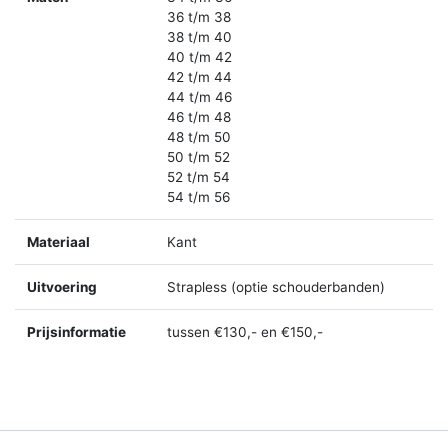
36 t/m 38
38 t/m 40
40 t/m 42
42 t/m 44
44 t/m 46
46 t/m 48
48 t/m 50
50 t/m 52
52 t/m 54
54 t/m 56
Materiaal
Kant
Uitvoering
Strapless (optie schouderbanden)
Prijsinformatie
tussen €130,- en €150,-