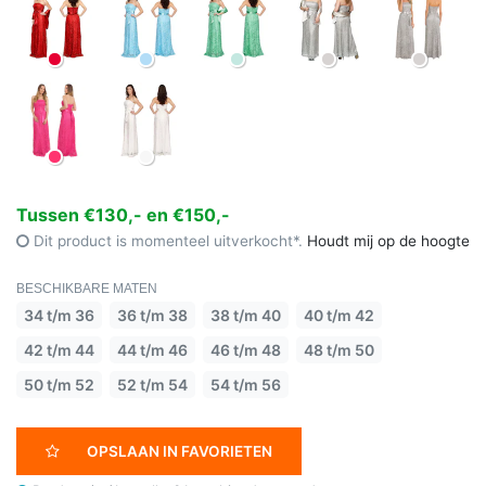
Tussen €130,- en €150,-
Dit product is momenteel uitverkocht*.
Houdt mij op de hoogte
BESCHIKBARE MATEN
34 t/m 36
36 t/m 38
38 t/m 40
40 t/m 42
42 t/m 44
44 t/m 46
46 t/m 48
48 t/m 50
50 t/m 52
52 t/m 54
54 t/m 56
OPSLAAN IN FAVORIETEN