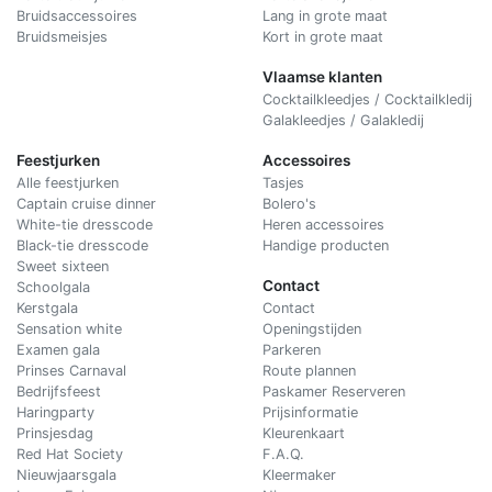
Bruidsaccessoires
Lang in grote maat
Bruidsmeisjes
Kort in grote maat
Vlaamse klanten
Cocktailkleedjes / Cocktailkledij
Galakleedjes / Galakledij
Feestjurken
Accessoires
Alle feestjurken
Tasjes
Captain cruise dinner
Bolero's
White-tie dresscode
Heren accessoires
Black-tie dresscode
Handige producten
Sweet sixteen
Contact
Schoolgala
Kerstgala
C
ontact
Sensation white
Openingstijden
Examen gala
Parkeren
Prinses Carnaval
Route plannen
Bedrijfsfeest
Paskamer Reserveren
Haringparty
Prijsinformatie
Prinsjesdag
Kleurenkaart
Red Hat Society
F.A.Q.
Nieuwjaarsgala
Kleermaker