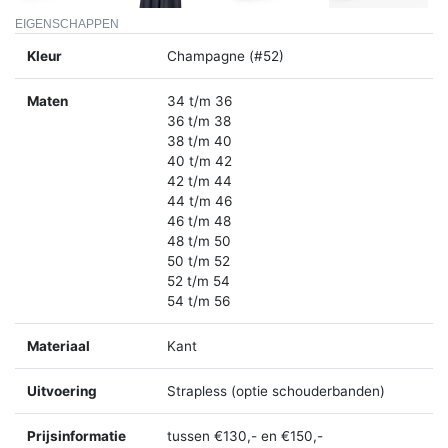
EIGENSCHAPPEN
Kleur
Champagne (#52)
Maten
34 t/m 36
36 t/m 38
38 t/m 40
40 t/m 42
42 t/m 44
44 t/m 46
46 t/m 48
48 t/m 50
50 t/m 52
52 t/m 54
54 t/m 56
Materiaal
Kant
Uitvoering
Strapless (optie schouderbanden)
Prijsinformatie
tussen €130,- en €150,-