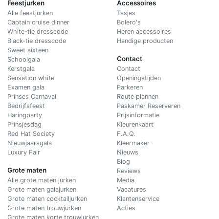
Feestjurken
Accessoires
Alle feestjurken
Tasjes
Captain cruise dinner
Bolero's
White-tie dresscode
Heren accessoires
Black-tie dresscode
Handige producten
Sweet sixteen
Contact
Schoolgala
Kerstgala
C
ontact
Sensation white
Openingstijden
Examen gala
Parkeren
Prinses Carnaval
Route plannen
Bedrijfsfeest
Paskamer Reserveren
Haringparty
Prijsinformatie
Prinsjesdag
Kleurenkaart
Red Hat Society
F.A.Q.
Nieuwjaarsgala
Kleermaker
Luxury Fair
Nieuws
Blog
Grote maten
Reviews
Alle grote maten jurken
Media
Grote maten galajurken
Vacatures
Grote maten cocktailjurken
Klantenservice
Grote maten trouwjurken
Acties
Grote maten korte trouwjurken