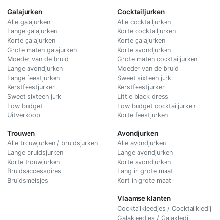
Galajurken
Cocktailjurken
Alle galajurken
Alle cocktailjurken
Lange galajurken
Korte cocktailjurken
Korte galajurken
Korte galajurken
Grote maten galajurken
Korte avondjurken
Moeder van de bruid
Grote maten cocktailjurken
Lange avondjurken
Moeder van de bruid
Lange feestjurken
Sweet sixteen jurk
Kerstfeestjurken
Kerstfeestjurken
Sweet sixteen jurk
Little black dress
Low budget
Low budget cocktailjurken
Uitverkoop
Korte feestjurken
Trouwen
Avondjurken
Alle trouwjurken / bruidsjurken
Alle avondjurken
Lange bruidsjurken
Lange avondjurken
Korte trouwjurken
Korte avondjurken
Bruidsaccessoires
Lang in grote maat
Bruidsmeisjes
Kort in grote maat
Vlaamse klanten
Cocktailkleedjes / Cocktailkledij
Galakleedjes / Galakledij