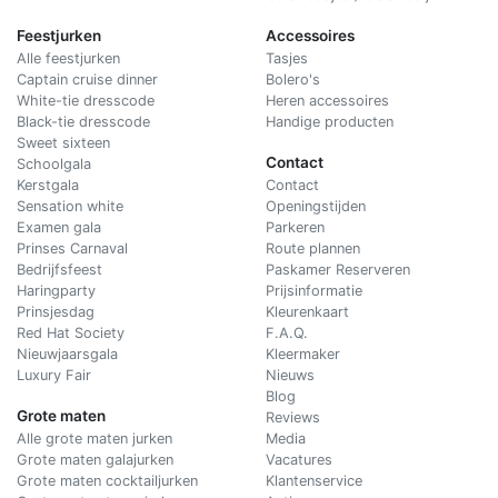
Feestjurken
Accessoires
Alle feestjurken
Tasjes
Captain cruise dinner
Bolero's
White-tie dresscode
Heren accessoires
Black-tie dresscode
Handige producten
Sweet sixteen
Contact
Schoolgala
Kerstgala
C
ontact
Sensation white
Openingstijden
Examen gala
Parkeren
Prinses Carnaval
Route plannen
Bedrijfsfeest
Paskamer Reserveren
Haringparty
Prijsinformatie
Prinsjesdag
Kleurenkaart
Red Hat Society
F.A.Q.
Nieuwjaarsgala
Kleermaker
Luxury Fair
Nieuws
Blog
Grote maten
Reviews
Alle grote maten jurken
Media
Grote maten galajurken
Vacatures
Grote maten cocktailjurken
Klantenservice