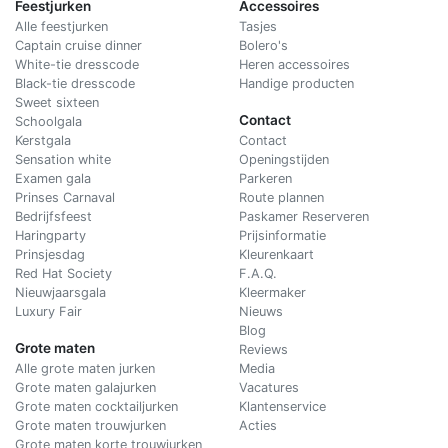
Feestjurken
Accessoires
Alle feestjurken
Tasjes
Captain cruise dinner
Bolero's
White-tie dresscode
Heren accessoires
Black-tie dresscode
Handige producten
Sweet sixteen
Contact
Schoolgala
Kerstgala
C
ontact
Sensation white
Openingstijden
Examen gala
Parkeren
Prinses Carnaval
Route plannen
Bedrijfsfeest
Paskamer Reserveren
Haringparty
Prijsinformatie
Prinsjesdag
Kleurenkaart
Red Hat Society
F.A.Q.
Nieuwjaarsgala
Kleermaker
Luxury Fair
Nieuws
Blog
Grote maten
Reviews
Alle grote maten jurken
Media
Grote maten galajurken
Vacatures
Grote maten cocktailjurken
Klantenservice
Grote maten trouwjurken
Acties
Grote maten korte trouwjurken