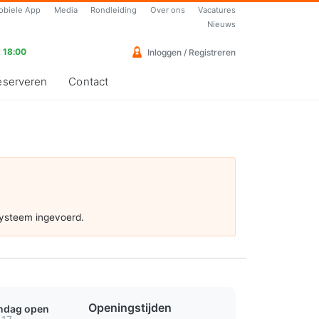
obiele App
Media
Rondleiding
Over ons
Vacatures
Nieuws
 18:00
Inloggen / Registreren
eserveren
Contact
systeem ingevoerd.
Openingstijden
ondag open