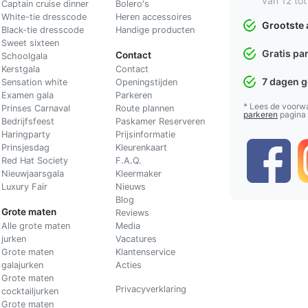
van 12 tot
Captain cruise dinner
Bolero's
White-tie dresscode
Heren accessoires
Grootste 
Black-tie dresscode
Handige producten
Sweet sixteen
Gratis pa
Contact
Schoolgala
Kerstgala
C
ontact
7 dagen 
Sensation white
Openingstijden
Examen gala
Parkeren
* Lees de voorw
Prinses Carnaval
Route plannen
parkeren
pagina
Bedrijfsfeest
Paskamer Reserveren
Haringparty
Prijsinformatie
Prinsjesdag
Kleurenkaart
Red Hat Society
F.A.Q.
Nieuwjaarsgala
Kleermaker
Luxury Fair
Nieuws
Blog
Grote maten
Reviews
Alle grote maten
Media
jurken
Vacatures
Grote maten
Klantenservice
galajurken
Acties
Grote maten
Privacyverklaring
cocktailjurken
Grote maten