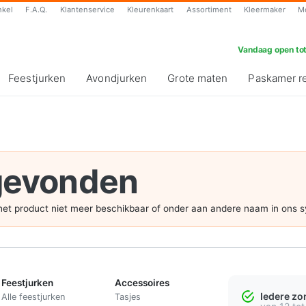
nkel
F.A.Q.
Klantenservice
Kleurenkaart
Assortiment
Kleermaker
M
Vandaag open tot
Feestjurken
Avondjurken
Grote maten
Paskamer r
 gevonden
s het product niet meer beschikbaar of onder aan andere naam in ons 
Feestjurken
Accessoires
Iedere z
Alle feestjurken
Tasjes