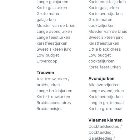
Lange galajurken
Korte cocktailjurken
Korte galajurken
Korte galajurken
Grote maten
Korte avondjurken
galajurken
Grote maten
Moeder van de bruid
cocktailjurken
Lange avondjurken
Moeder van de bruid
Lange feestjurken
Sweet sixteen jurk
Kerstfeestjurken
Kerstfeestjurken
Sweet sixteen jurk
Little black dress
Low budget
Low budget
Uitverkoop
cocktailjurken
Korte feestjurken
Trouwen
Avondjurken
Alle trouwjurken /
bruidsjurken
Alle avondjurken
Lange bruidsjurken
Lange avondjurken
Korte trouwjurken
Korte avondjurken
Bruidsaccessoires
Lang in grote maat
Bruidsmeisjes
Kort in grote maat
Vlaamse klanten
Cocktailkleedjes /
Cocktailkledij
Galakleedjes /