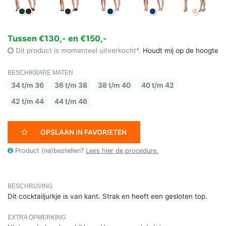
Tussen €130,- en €150,-
Dit product is momenteel uitverkocht*.
Houdt mij op de hoogte
BESCHIKBARE MATEN
34 t/m 36
36 t/m 38
38 t/m 40
40 t/m 42
42 t/m 44
44 t/m 46
OPSLAAN IN FAVORIETEN
Product (na)bestellen?
Lees hier de procedure.
BESCHRIJVING
Dit cocktailjurkje is van kant. Strak en heeft een gesloten top.
EXTRA OPMERKING