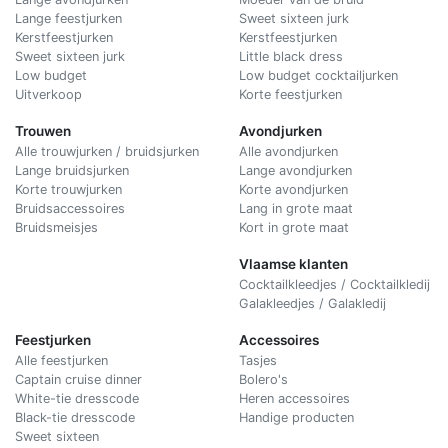
Lange feestjurken
Sweet sixteen jurk
Kerstfeestjurken
Kerstfeestjurken
Sweet sixteen jurk
Little black dress
Low budget
Low budget cocktailjurken
Uitverkoop
Korte feestjurken
Trouwen
Avondjurken
Alle trouwjurken / bruidsjurken
Alle avondjurken
Lange bruidsjurken
Lange avondjurken
Korte trouwjurken
Korte avondjurken
Bruidsaccessoires
Lang in grote maat
Bruidsmeisjes
Kort in grote maat
Vlaamse klanten
Cocktailkleedjes / Cocktailkledij
Galakleedjes / Galakledij
Feestjurken
Accessoires
Alle feestjurken
Tasjes
Captain cruise dinner
Bolero's
White-tie dresscode
Heren accessoires
Black-tie dresscode
Handige producten
Sweet sixteen