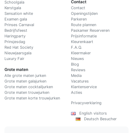
Contact
Schoolgala
Kerstgala
C
ontact
Sensation white
Openingstijden
Examen gala
Parkeren
Prinses Carnaval
Route plannen
Bedrijfsfeest
Paskamer Reserveren
Haringparty
Prijsinformatie
Prinsjesdag
Kleurenkaart
Red Hat Society
F.A.Q.
Nieuwjaarsgala
Kleermaker
Luxury Fair
Nieuws
Blog
Grote maten
Reviews
Alle grote maten jurken
Media
Grote maten galajurken
Vacatures
Grote maten cocktailjurken
Klantenservice
Grote maten trouwjurken
Acties
Grote maten korte trouwjurken
Privacyverklaring
English visitors
Deutsch Besucher