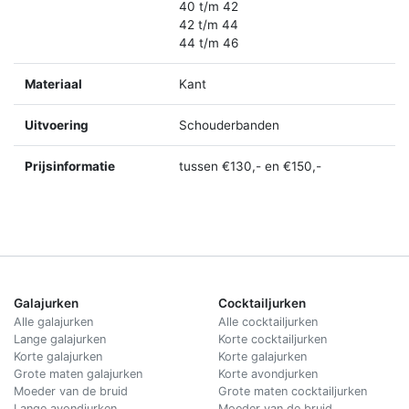
40 t/m 42
42 t/m 44
44 t/m 46
Materiaal
Kant
Uitvoering
Schouderbanden
Prijsinformatie
tussen €130,- en €150,-
Galajurken
Cocktailjurken
Alle galajurken
Alle cocktailjurken
Lange galajurken
Korte cocktailjurken
Korte galajurken
Korte galajurken
Grote maten galajurken
Korte avondjurken
Moeder van de bruid
Grote maten cocktailjurken
Lange avondjurken
Moeder van de bruid