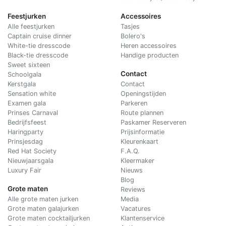
Feestjurken
Accessoires
Alle feestjurken
Tasjes
Captain cruise dinner
Bolero's
White-tie dresscode
Heren accessoires
Black-tie dresscode
Handige producten
Sweet sixteen
Contact
Schoolgala
Kerstgala
C
ontact
Sensation white
Openingstijden
Examen gala
Parkeren
Prinses Carnaval
Route plannen
Bedrijfsfeest
Paskamer Reserveren
Haringparty
Prijsinformatie
Prinsjesdag
Kleurenkaart
Red Hat Society
F.A.Q.
Nieuwjaarsgala
Kleermaker
Luxury Fair
Nieuws
Blog
Grote maten
Reviews
Alle grote maten jurken
Media
Grote maten galajurken
Vacatures
Grote maten cocktailjurken
Klantenservice