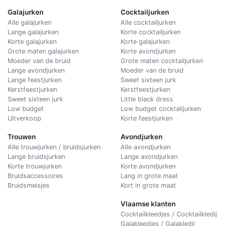
Galajurken
Cocktailjurken
Alle galajurken
Alle cocktailjurken
Lange galajurken
Korte cocktailjurken
Korte galajurken
Korte galajurken
Grote maten galajurken
Korte avondjurken
Moeder van de bruid
Grote maten cocktailjurken
Lange avondjurken
Moeder van de bruid
Lange feestjurken
Sweet sixteen jurk
Kerstfeestjurken
Kerstfeestjurken
Sweet sixteen jurk
Little black dress
Low budget
Low budget cocktailjurken
Uitverkoop
Korte feestjurken
Trouwen
Avondjurken
Alle trouwjurken / bruidsjurken
Alle avondjurken
Lange bruidsjurken
Lange avondjurken
Korte trouwjurken
Korte avondjurken
Bruidsaccessoires
Lang in grote maat
Bruidsmeisjes
Kort in grote maat
Vlaamse klanten
Cocktailkleedjes / Cocktailkledij
Galakleedjes / Galakledij