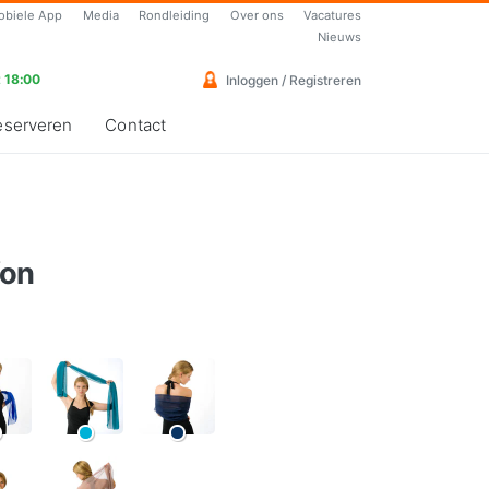
obiele App
Media
Rondleiding
Over ons
Vacatures
Nieuws
 18:00
Inloggen / Registreren
eserveren
Contact
fon