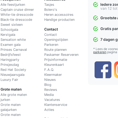
Iedere z
Alle feestjurken
Tasjes
van 12 tot
Captain cruise dinner
Bolero's
White-tie dresscode
Heren accessoires
Grootste 
Black-tie dresscode
Handige producten
Sweet sixteen
Gratis pa
Contact
Schoolgala
Kerstgala
C
ontact
7 dagen 
Sensation white
Openingstijden
Examen gala
Parkeren
* Lees de voorw
Prinses Carnaval
Route plannen
parkeren
pagina
Bedrijfsfeest
Paskamer Reserveren
Haringparty
Prijsinformatie
Prinsjesdag
Kleurenkaart
Red Hat Society
F.A.Q.
Nieuwjaarsgala
Kleermaker
Luxury Fair
Nieuws
Blog
Grote maten
Reviews
Alle grote maten
Media
jurken
Vacatures
Grote maten
Klantenservice
galajurken
Acties
Grote maten