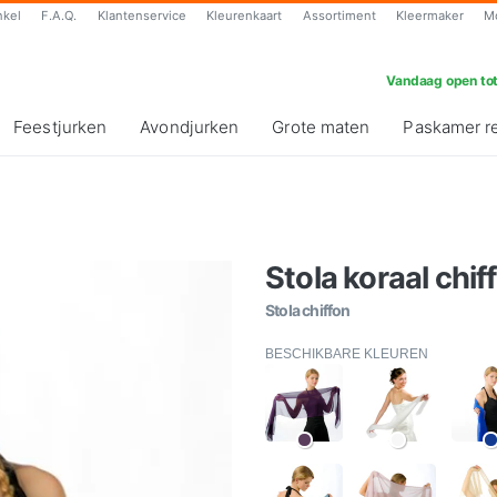
nkel
F.A.Q.
Klantenservice
Kleurenkaart
Assortiment
Kleermaker
M
Vandaag open tot
Feestjurken
Avondjurken
Grote maten
Paskamer r
Stola koraal chif
Stola chiffon
BESCHIKBARE KLEUREN