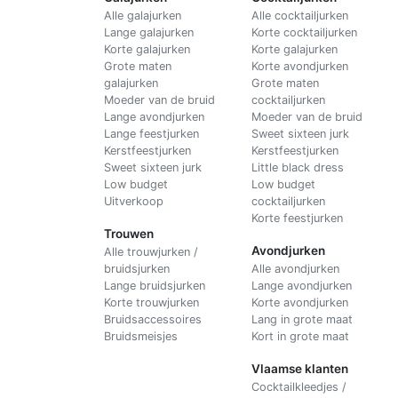
Alle galajurken
Alle cocktailjurken
Lange galajurken
Korte cocktailjurken
Korte galajurken
Korte galajurken
Grote maten
Korte avondjurken
galajurken
Grote maten
Moeder van de bruid
cocktailjurken
Lange avondjurken
Moeder van de bruid
Lange feestjurken
Sweet sixteen jurk
Kerstfeestjurken
Kerstfeestjurken
Sweet sixteen jurk
Little black dress
Low budget
Low budget
Uitverkoop
cocktailjurken
Korte feestjurken
Trouwen
Avondjurken
Alle trouwjurken /
bruidsjurken
Alle avondjurken
Lange bruidsjurken
Lange avondjurken
Korte trouwjurken
Korte avondjurken
Bruidsaccessoires
Lang in grote maat
Bruidsmeisjes
Kort in grote maat
Vlaamse klanten
Cocktailkleedjes /