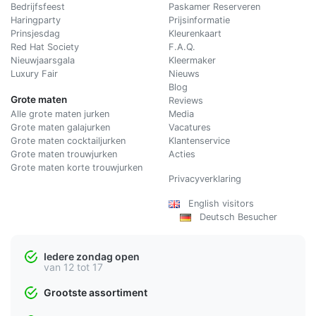
Bedrijfsfeest
Paskamer Reserveren
Haringparty
Prijsinformatie
Prinsjesdag
Kleurenkaart
Red Hat Society
F.A.Q.
Nieuwjaarsgala
Kleermaker
Luxury Fair
Nieuws
Blog
Grote maten
Reviews
Alle grote maten jurken
Media
Grote maten galajurken
Vacatures
Grote maten cocktailjurken
Klantenservice
Grote maten trouwjurken
Acties
Grote maten korte trouwjurken
Privacyverklaring
English visitors
Deutsch Besucher
Iedere zondag open
van 12 tot 17
Grootste assortiment