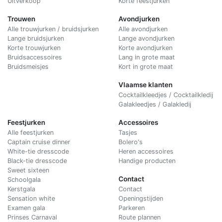
Uitverkoop
Korte feestjurken
Trouwen
Avondjurken
Alle trouwjurken / bruidsjurken
Alle avondjurken
Lange bruidsjurken
Lange avondjurken
Korte trouwjurken
Korte avondjurken
Bruidsaccessoires
Lang in grote maat
Bruidsmeisjes
Kort in grote maat
Vlaamse klanten
Cocktailkleedjes / Cocktailkledij
Galakleedjes / Galakledij
Feestjurken
Accessoires
Alle feestjurken
Tasjes
Captain cruise dinner
Bolero's
White-tie dresscode
Heren accessoires
Black-tie dresscode
Handige producten
Sweet sixteen
Contact
Schoolgala
Kerstgala
C
ontact
Sensation white
Openingstijden
Examen gala
Parkeren
Prinses Carnaval
Route plannen