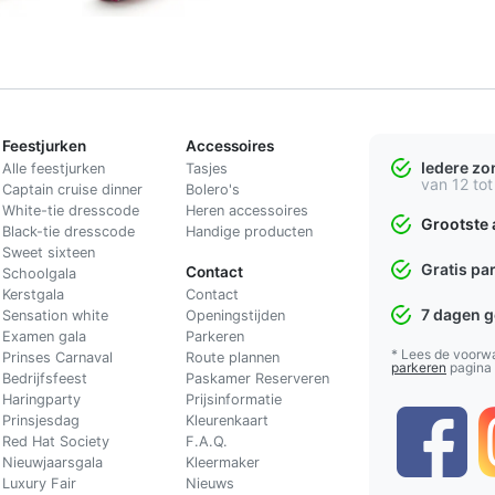
Feestjurken
Accessoires
Iedere z
Alle feestjurken
Tasjes
van 12 tot
Captain cruise dinner
Bolero's
White-tie dresscode
Heren accessoires
Grootste 
Black-tie dresscode
Handige producten
Sweet sixteen
Gratis pa
Contact
Schoolgala
Kerstgala
C
ontact
7 dagen 
Sensation white
Openingstijden
Examen gala
Parkeren
* Lees de voorw
Prinses Carnaval
Route plannen
parkeren
pagina
Bedrijfsfeest
Paskamer Reserveren
Haringparty
Prijsinformatie
Prinsjesdag
Kleurenkaart
Red Hat Society
F.A.Q.
Nieuwjaarsgala
Kleermaker
Luxury Fair
Nieuws