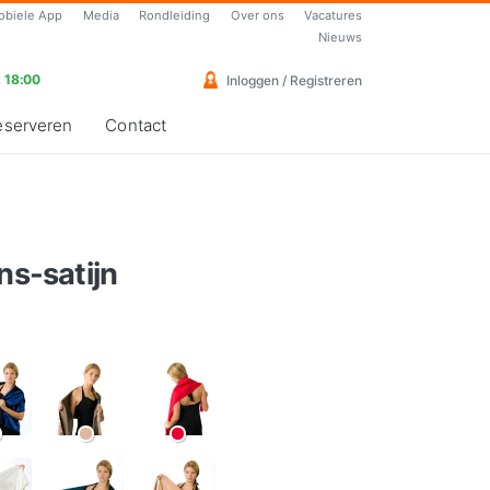
obiele App
Media
Rondleiding
Over ons
Vacatures
Nieuws
 18:00
Inloggen / Registreren
eserveren
Contact
ns-satijn