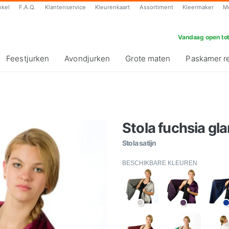
nkel
F.A.Q.
Klantenservice
Kleurenkaart
Assortiment
Kleermaker
M
Vandaag open tot
Feestjurken
Avondjurken
Grote maten
Paskamer r
Stola fuchsia gla
Stola satijn
BESCHIKBARE KLEUREN