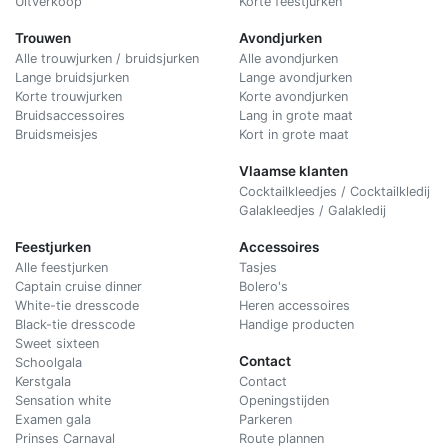
Uitverkoop
Korte feestjurken
Trouwen
Avondjurken
Alle trouwjurken / bruidsjurken
Alle avondjurken
Lange bruidsjurken
Lange avondjurken
Korte trouwjurken
Korte avondjurken
Bruidsaccessoires
Lang in grote maat
Bruidsmeisjes
Kort in grote maat
Vlaamse klanten
Cocktailkleedjes / Cocktailkledij
Galakleedjes / Galakledij
Feestjurken
Accessoires
Alle feestjurken
Tasjes
Captain cruise dinner
Bolero's
White-tie dresscode
Heren accessoires
Black-tie dresscode
Handige producten
Sweet sixteen
Contact
Schoolgala
Kerstgala
C
ontact
Sensation white
Openingstijden
Examen gala
Parkeren
Prinses Carnaval
Route plannen