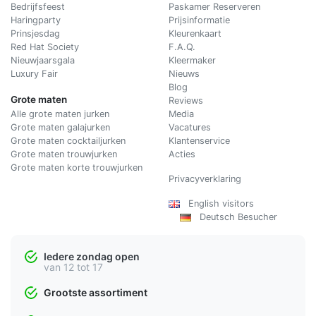
Bedrijfsfeest
Paskamer Reserveren
Haringparty
Prijsinformatie
Prinsjesdag
Kleurenkaart
Red Hat Society
F.A.Q.
Nieuwjaarsgala
Kleermaker
Luxury Fair
Nieuws
Blog
Grote maten
Reviews
Alle grote maten jurken
Media
Grote maten galajurken
Vacatures
Grote maten cocktailjurken
Klantenservice
Grote maten trouwjurken
Acties
Grote maten korte trouwjurken
Privacyverklaring
English visitors
Deutsch Besucher
Iedere zondag open
van 12 tot 17
Grootste assortiment