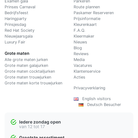
Examen gala
Parkeren
Prinses Carnaval
Route plannen
Bedrijfsfeest
Paskamer Reserveren
Haringparty
Prijsinformatie
Prinsjesdag
Kleurenkaart
Red Hat Society
F.A.Q.
Nieuwjaarsgala
Kleermaker
Luxury Fair
Nieuws
Blog
Grote maten
Reviews
Alle grote maten jurken
Media
Grote maten galajurken
Vacatures
Grote maten cocktailjurken
Klantenservice
Grote maten trouwjurken
Acties
Grote maten korte trouwjurken
Privacyverklaring
English visitors
Deutsch Besucher
Iedere zondag open
van 12 tot 17
Grootste assortiment