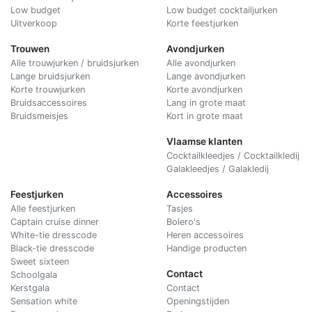
Low budget
Low budget cocktailjurken
Uitverkoop
Korte feestjurken
Trouwen
Avondjurken
Alle trouwjurken / bruidsjurken
Alle avondjurken
Lange bruidsjurken
Lange avondjurken
Korte trouwjurken
Korte avondjurken
Bruidsaccessoires
Lang in grote maat
Bruidsmeisjes
Kort in grote maat
Vlaamse klanten
Cocktailkleedjes / Cocktailkledij
Galakleedjes / Galakledij
Feestjurken
Accessoires
Alle feestjurken
Tasjes
Captain cruise dinner
Bolero's
White-tie dresscode
Heren accessoires
Black-tie dresscode
Handige producten
Sweet sixteen
Contact
Schoolgala
Kerstgala
C
ontact
Sensation white
Openingstijden