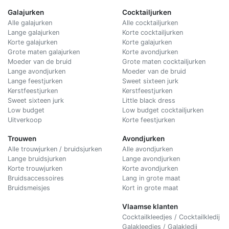
Galajurken
Cocktailjurken
Alle galajurken
Alle cocktailjurken
Lange galajurken
Korte cocktailjurken
Korte galajurken
Korte galajurken
Grote maten galajurken
Korte avondjurken
Moeder van de bruid
Grote maten cocktailjurken
Lange avondjurken
Moeder van de bruid
Lange feestjurken
Sweet sixteen jurk
Kerstfeestjurken
Kerstfeestjurken
Sweet sixteen jurk
Little black dress
Low budget
Low budget cocktailjurken
Uitverkoop
Korte feestjurken
Trouwen
Avondjurken
Alle trouwjurken / bruidsjurken
Alle avondjurken
Lange bruidsjurken
Lange avondjurken
Korte trouwjurken
Korte avondjurken
Bruidsaccessoires
Lang in grote maat
Bruidsmeisjes
Kort in grote maat
Vlaamse klanten
Cocktailkleedjes / Cocktailkledij
Galakleedjes / Galakledij