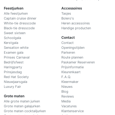
Feestjurken
Accessoires
Alle feestjurken
Tasjes
Captain cruise dinner
Bolero's
White-tie dresscode
Heren accessoires
Black-tie dresscode
Handige producten
Sweet sixteen
Contact
Schoolgala
Kerstgala
C
ontact
Sensation white
Openingstijden
Examen gala
Parkeren
Prinses Carnaval
Route plannen
Bedrijfsfeest
Paskamer Reserveren
Haringparty
Prijsinformatie
Prinsjesdag
Kleurenkaart
Red Hat Society
F.A.Q.
Nieuwjaarsgala
Kleermaker
Luxury Fair
Nieuws
Blog
Grote maten
Reviews
Alle grote maten jurken
Media
Grote maten galajurken
Vacatures
Grote maten cocktailjurken
Klantenservice