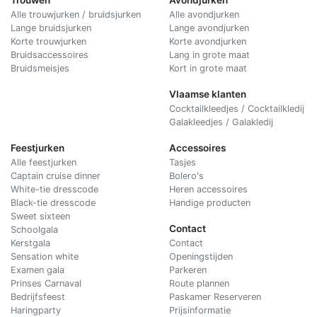
Trouwen
Avondjurken
Alle trouwjurken / bruidsjurken
Alle avondjurken
Lange bruidsjurken
Lange avondjurken
Korte trouwjurken
Korte avondjurken
Bruidsaccessoires
Lang in grote maat
Bruidsmeisjes
Kort in grote maat
Vlaamse klanten
Cocktailkleedjes / Cocktailkledij
Galakleedjes / Galakledij
Feestjurken
Accessoires
Alle feestjurken
Tasjes
Captain cruise dinner
Bolero's
White-tie dresscode
Heren accessoires
Black-tie dresscode
Handige producten
Sweet sixteen
Contact
Schoolgala
Kerstgala
C
ontact
Sensation white
Openingstijden
Examen gala
Parkeren
Prinses Carnaval
Route plannen
Bedrijfsfeest
Paskamer Reserveren
Haringparty
Prijsinformatie