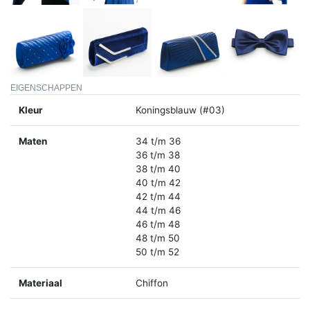
EIGENSCHAPPEN
Kleur
Koningsblauw (#03)
Maten
34 t/m 36
36 t/m 38
38 t/m 40
40 t/m 42
42 t/m 44
44 t/m 46
46 t/m 48
48 t/m 50
50 t/m 52
Materiaal
Chiffon