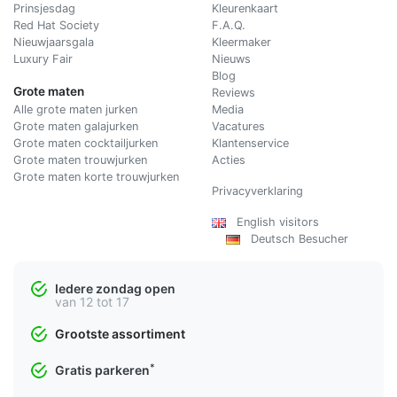
Prinsjesdag
Kleurenkaart
Red Hat Society
F.A.Q.
Nieuwjaarsgala
Kleermaker
Luxury Fair
Nieuws
Blog
Grote maten
Reviews
Alle grote maten jurken
Media
Grote maten galajurken
Vacatures
Grote maten cocktailjurken
Klantenservice
Grote maten trouwjurken
Acties
Grote maten korte trouwjurken
Privacyverklaring
English visitors
Deutsch Besucher
Iedere zondag open
van 12 tot 17
Grootste assortiment
*
Gratis parkeren