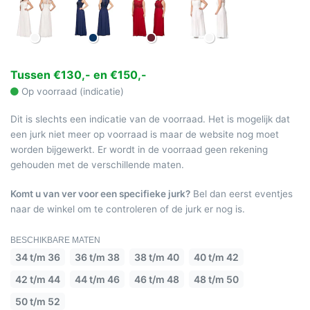
Tussen €130,- en €150,-
Op voorraad (indicatie)
Dit is slechts een indicatie van de voorraad. Het is mogelijk dat
een jurk niet meer op voorraad is maar de website nog moet
worden bijgewerkt. Er wordt in de voorraad geen rekening
gehouden met de verschillende maten.
Komt u van ver voor een specifieke jurk?
Bel dan eerst eventjes
naar de winkel om te controleren of de jurk er nog is.
BESCHIKBARE MATEN
34 t/m 36
36 t/m 38
38 t/m 40
40 t/m 42
42 t/m 44
44 t/m 46
46 t/m 48
48 t/m 50
50 t/m 52