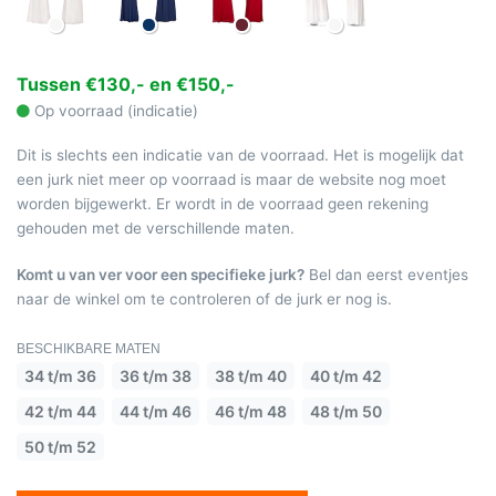
Tussen €130,- en €150,-
Op voorraad (indicatie)
Dit is slechts een indicatie van de voorraad. Het is mogelijk dat
een jurk niet meer op voorraad is maar de website nog moet
worden bijgewerkt. Er wordt in de voorraad geen rekening
gehouden met de verschillende maten.
Komt u van ver voor een specifieke jurk?
Bel dan eerst eventjes
naar de winkel om te controleren of de jurk er nog is.
BESCHIKBARE MATEN
34 t/m 36
36 t/m 38
38 t/m 40
40 t/m 42
42 t/m 44
44 t/m 46
46 t/m 48
48 t/m 50
50 t/m 52