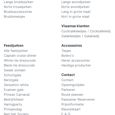
Lange bruidsjurken
Lange avondjurken
Korte trouwjurken
Korte avondjurken
Bruidsaccessoires
Lang in grote maat
Bruidsmeisjes
Kort in grote maat
Vlaamse klanten
Cocktailkleedjes / Cocktailkledij
Galakleedjes / Galakledij
Feestjurken
Accessoires
Alle feestjurken
Tasjes
Captain cruise dinner
Bolero's
White-tie dresscode
Heren accessoires
Black-tie dresscode
Handige producten
Sweet sixteen
Contact
Schoolgala
Kerstgala
C
ontact
Sensation white
Openingstijden
Examen gala
Parkeren
Prinses Carnaval
Route plannen
Bedrijfsfeest
Paskamer Reserveren
Haringparty
Prijsinformatie
Prinsjesdag
Kleurenkaart
Red Hat Society
F.A.Q.