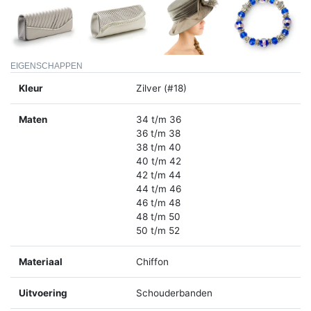
EIGENSCHAPPEN
Kleur
Zilver (#18)
Maten
34 t/m 36
36 t/m 38
38 t/m 40
40 t/m 42
42 t/m 44
44 t/m 46
46 t/m 48
48 t/m 50
50 t/m 52
Materiaal
Chiffon
Uitvoering
Schouderbanden