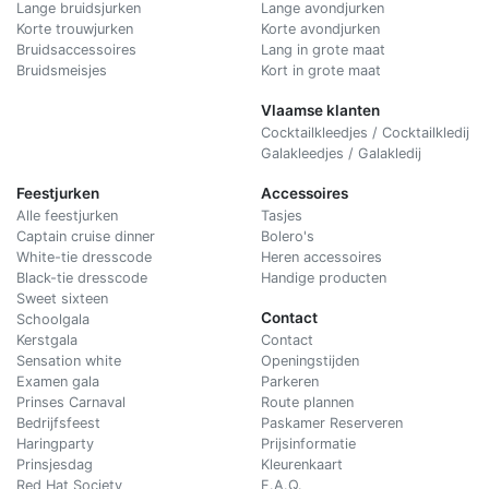
Lange bruidsjurken
Lange avondjurken
Korte trouwjurken
Korte avondjurken
Bruidsaccessoires
Lang in grote maat
Bruidsmeisjes
Kort in grote maat
Vlaamse klanten
Cocktailkleedjes / Cocktailkledij
Galakleedjes / Galakledij
Feestjurken
Accessoires
Alle feestjurken
Tasjes
Captain cruise dinner
Bolero's
White-tie dresscode
Heren accessoires
Black-tie dresscode
Handige producten
Sweet sixteen
Contact
Schoolgala
Kerstgala
C
ontact
Sensation white
Openingstijden
Examen gala
Parkeren
Prinses Carnaval
Route plannen
Bedrijfsfeest
Paskamer Reserveren
Haringparty
Prijsinformatie
Prinsjesdag
Kleurenkaart
Red Hat Society
F.A.Q.