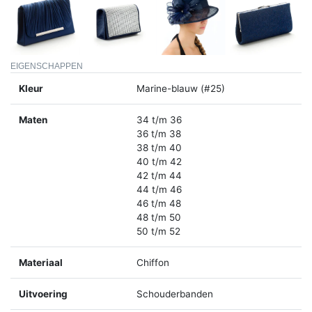
EIGENSCHAPPEN
Kleur
Marine-blauw (#25)
Maten
34 t/m 36
36 t/m 38
38 t/m 40
40 t/m 42
42 t/m 44
44 t/m 46
46 t/m 48
48 t/m 50
50 t/m 52
Materiaal
Chiffon
Uitvoering
Schouderbanden