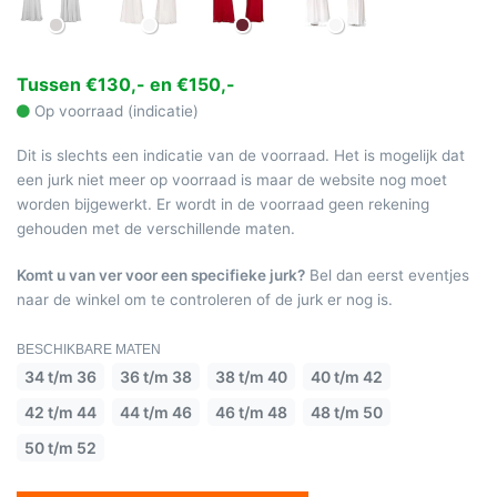
Tussen €130,- en €150,-
Op voorraad (indicatie)
Dit is slechts een indicatie van de voorraad. Het is mogelijk dat
een jurk niet meer op voorraad is maar de website nog moet
worden bijgewerkt. Er wordt in de voorraad geen rekening
gehouden met de verschillende maten.
Komt u van ver voor een specifieke jurk?
Bel dan eerst eventjes
naar de winkel om te controleren of de jurk er nog is.
BESCHIKBARE MATEN
34 t/m 36
36 t/m 38
38 t/m 40
40 t/m 42
42 t/m 44
44 t/m 46
46 t/m 48
48 t/m 50
50 t/m 52