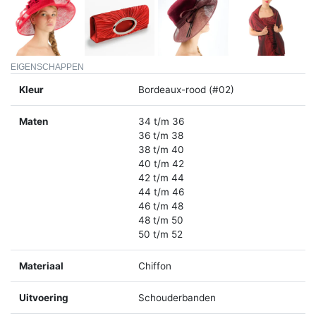
EIGENSCHAPPEN
Kleur
Bordeaux-rood (#02)
Maten
34 t/m 36
36 t/m 38
38 t/m 40
40 t/m 42
42 t/m 44
44 t/m 46
46 t/m 48
48 t/m 50
50 t/m 52
Materiaal
Chiffon
Uitvoering
Schouderbanden