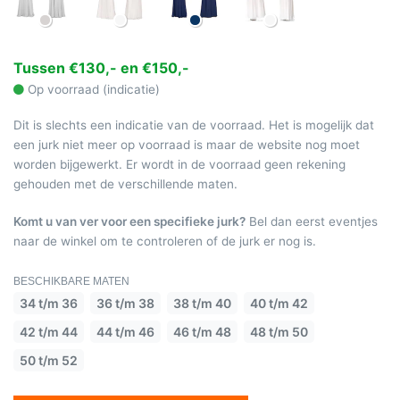
Tussen €130,- en €150,-
Op voorraad (indicatie)
Dit is slechts een indicatie van de voorraad. Het is mogelijk dat
een jurk niet meer op voorraad is maar de website nog moet
worden bijgewerkt. Er wordt in de voorraad geen rekening
gehouden met de verschillende maten.
Komt u van ver voor een specifieke jurk?
Bel dan eerst eventjes
naar de winkel om te controleren of de jurk er nog is.
BESCHIKBARE MATEN
34 t/m 36
36 t/m 38
38 t/m 40
40 t/m 42
42 t/m 44
44 t/m 46
46 t/m 48
48 t/m 50
50 t/m 52