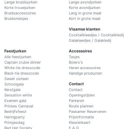
Lange bruidsjurken
Lange avondjurken
Korte trouwjurken
Korte avondjurken
Bruidsaccessoires
Lang in grote maat
Bruidsmeisjes
Kort in grote maat
Vlaamse klanten
Cocktailkleedjes / Cocktailkledij
Galakleedjes / Galakledij
Feestjurken
Accessoires
Alle feestjurken
Tasjes
Captain cruise dinner
Bolero's
White-tie dresscode
Heren accessoires
Black-tie dresscode
Handige producten
Sweet sixteen
Contact
Schoolgala
Kerstgala
C
ontact
Sensation white
Openingstijden
Examen gala
Parkeren
Prinses Carnaval
Route plannen
Bedrijfsfeest
Paskamer Reserveren
Haringparty
Prijsinformatie
Prinsjesdag
Kleurenkaart
Red Hat Society
F.A.Q.