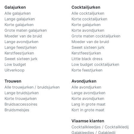
Galajurken
Cocktailjurken
Alle galajurken
Alle cocktailjurken
Lange galajurken
Korte cocktailjurken
Korte galajurken
Korte galajurken
Grote maten galajurken
Korte avondjurken
Moeder van de bruid
Grote maten cocktailjurken
Lange avondjurken
Moeder van de bruid
Lange feestjurken
Sweet sixteen jurk
Kerstfeestjurken
Kerstfeestjurken
Sweet sixteen jurk
Little black dress
Low budget
Low budget cocktailjurken
Uitverkoop
Korte feestjurken
Trouwen
Avondjurken
Alle trouwjurken / bruidsjurken
Alle avondjurken
Lange bruidsjurken
Lange avondjurken
Korte trouwjurken
Korte avondjurken
Bruidsaccessoires
Lang in grote maat
Bruidsmeisjes
Kort in grote maat
Vlaamse klanten
Cocktailkleedjes / Cocktailkledij
Galakleedjes / Galakledij