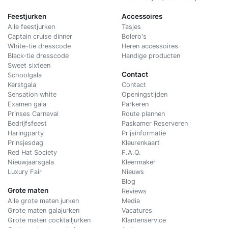
Feestjurken
Accessoires
Alle feestjurken
Tasjes
Captain cruise dinner
Bolero's
White-tie dresscode
Heren accessoires
Black-tie dresscode
Handige producten
Sweet sixteen
Contact
Schoolgala
Kerstgala
C
ontact
Sensation white
Openingstijden
Examen gala
Parkeren
Prinses Carnaval
Route plannen
Bedrijfsfeest
Paskamer Reserveren
Haringparty
Prijsinformatie
Prinsjesdag
Kleurenkaart
Red Hat Society
F.A.Q.
Nieuwjaarsgala
Kleermaker
Luxury Fair
Nieuws
Blog
Grote maten
Reviews
Alle grote maten jurken
Media
Grote maten galajurken
Vacatures
Grote maten cocktailjurken
Klantenservice