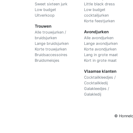
Sweet sixteen jurk
Little black dress
Low budget
Low budget
Uitverkoop
cocktailjurken
Korte feestjurken
Trouwen
Avondjurken
Alle trouwjurken /
bruidsjurken
Alle avondjurken
Lange bruidsjurken
Lange avondjurken
Korte trouwjurken
Korte avondjurken
Bruidsaccessoires
Lang in grote maat
Bruidsmeisjes
Kort in grote maat
Vlaamse klanten
Cocktailkleedjes /
Cocktailkledij
Galakleedjes /
Galakledij
© Honnelo