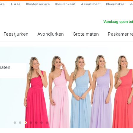
nkel
F.A.Q.
Klantenservice
Kleurenkaart
Assortiment
Kleermaker
M
Vandaag open tot
Feestjurken
Avondjurken
Grote maten
Paskamer r
maten.