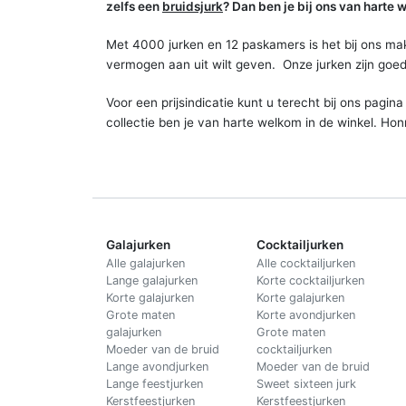
zelfs een
bruidsjurk
? Dan ben je bij ons van harte
Met 4000 jurken en 12 paskamers is het bij ons makke
vermogen aan uit wilt geven. Onze jurken zijn goed
Voor een prijsindicatie kunt u terecht bij ons pagin
collectie ben je van harte welkom in de winkel. Ho
Galajurken
Cocktailjurken
Alle galajurken
Alle cocktailjurken
Lange galajurken
Korte cocktailjurken
Korte galajurken
Korte galajurken
Grote maten
Korte avondjurken
galajurken
Grote maten
Moeder van de bruid
cocktailjurken
Lange avondjurken
Moeder van de bruid
Lange feestjurken
Sweet sixteen jurk
Kerstfeestjurken
Kerstfeestjurken