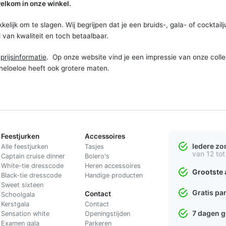
 welkom in onze winkel.
lijk om te slagen. Wij begrijpen dat je een bruids-, gala- of cocktailj
 van kwaliteit en toch betaalbaar.
a
prijsinformatie
. Op onze website vind je een impressie van onze collec
nneloeloe heeft ook grotere maten.
Feestjurken
Accessoires
Iedere z
Alle feestjurken
Tasjes
van 12 tot
Captain cruise dinner
Bolero's
White-tie dresscode
Heren accessoires
Grootste 
Black-tie dresscode
Handige producten
Sweet sixteen
Gratis pa
Contact
Schoolgala
Kerstgala
C
ontact
7 dagen 
Sensation white
Openingstijden
Examen gala
Parkeren