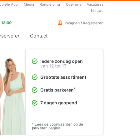
obiele App
Media
Rondleiding
Over ons
Vacatures
Nieuws
 18:00
Inloggen / Registreren
eserveren
Contact
Iedere zondag open
Vrolijke cocktailjurken
van 12 tot 17
Perfect voor de lente en zomer
Grootste assortiment
❯
Bekijk de collectie
*
Gratis parkeren
7 dagen geopend
* Lees de voorwaarden op de
parkeren
pagina