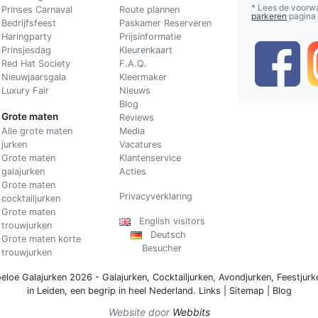
* Lees de voorw
Prinses Carnaval
Route plannen
parkeren
pagina
Bedrijfsfeest
Paskamer Reserveren
Haringparty
Prijsinformatie
Prinsjesdag
Kleurenkaart
Red Hat Society
F.A.Q.
Nieuwjaarsgala
Kleermaker
Luxury Fair
Nieuws
Blog
Grote maten
Reviews
Alle grote maten
Media
jurken
Vacatures
Grote maten
Klantenservice
galajurken
Acties
Grote maten
Privacyverklaring
cocktailjurken
Grote maten
English visitors
trouwjurken
Deutsch
Grote maten korte
Besucher
trouwjurken
eloe Galajurken 2026 -
Galajurken
,
Cocktailjurken
,
Avondjurken
,
Feestjurk
in Leiden, een begrip in
heel Nederland
.
Links
|
Sitemap
|
Blog
Website door
Webbits