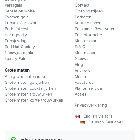
Kerstgala
C
ontact
Sensation white
Openingstijden
Examen gala
Parkeren
Prinses Carnaval
Route plannen
Bedrijfsfeest
Paskamer Reserveren
Haringparty
Prijsinformatie
Prinsjesdag
Kleurenkaart
Red Hat Society
F.A.Q.
Nieuwjaarsgala
Kleermaker
Luxury Fair
Nieuws
Blog
Grote maten
Reviews
Alle grote maten jurken
Media
Grote maten galajurken
Vacatures
Grote maten cocktailjurken
Klantenservice
Grote maten trouwjurken
Acties
Grote maten korte trouwjurken
Privacyverklaring
English visitors
Deutsch Besucher
Iedere zondag open