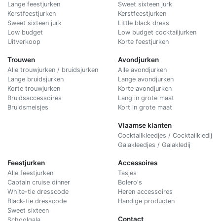
Lange feestjurken
Sweet sixteen jurk
Kerstfeestjurken
Kerstfeestjurken
Sweet sixteen jurk
Little black dress
Low budget
Low budget cocktailjurken
Uitverkoop
Korte feestjurken
Trouwen
Avondjurken
Alle trouwjurken / bruidsjurken
Alle avondjurken
Lange bruidsjurken
Lange avondjurken
Korte trouwjurken
Korte avondjurken
Bruidsaccessoires
Lang in grote maat
Bruidsmeisjes
Kort in grote maat
Vlaamse klanten
Cocktailkleedjes / Cocktailkledij
Galakleedjes / Galakledij
Feestjurken
Accessoires
Alle feestjurken
Tasjes
Captain cruise dinner
Bolero's
White-tie dresscode
Heren accessoires
Black-tie dresscode
Handige producten
Sweet sixteen
Contact
Schoolgala