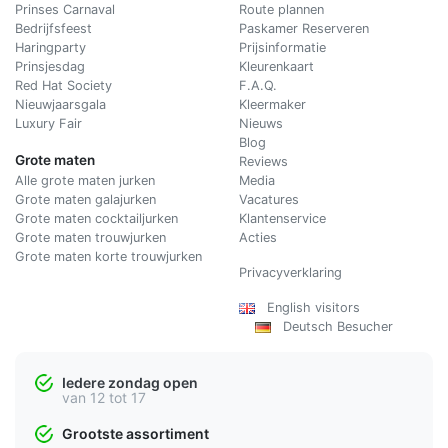
Prinses Carnaval
Route plannen
Bedrijfsfeest
Paskamer Reserveren
Haringparty
Prijsinformatie
Prinsjesdag
Kleurenkaart
Red Hat Society
F.A.Q.
Nieuwjaarsgala
Kleermaker
Luxury Fair
Nieuws
Blog
Grote maten
Reviews
Alle grote maten jurken
Media
Grote maten galajurken
Vacatures
Grote maten cocktailjurken
Klantenservice
Grote maten trouwjurken
Acties
Grote maten korte trouwjurken
Privacyverklaring
English visitors
Deutsch Besucher
Iedere zondag open
van 12 tot 17
Grootste assortiment