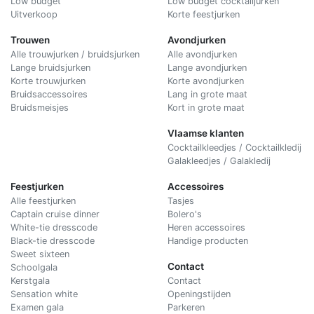
Low budget
Low budget cocktailjurken
Uitverkoop
Korte feestjurken
Trouwen
Avondjurken
Alle trouwjurken / bruidsjurken
Alle avondjurken
Lange bruidsjurken
Lange avondjurken
Korte trouwjurken
Korte avondjurken
Bruidsaccessoires
Lang in grote maat
Bruidsmeisjes
Kort in grote maat
Vlaamse klanten
Cocktailkleedjes / Cocktailkledij
Galakleedjes / Galakledij
Feestjurken
Accessoires
Alle feestjurken
Tasjes
Captain cruise dinner
Bolero's
White-tie dresscode
Heren accessoires
Black-tie dresscode
Handige producten
Sweet sixteen
Contact
Schoolgala
Kerstgala
C
ontact
Sensation white
Openingstijden
Examen gala
Parkeren