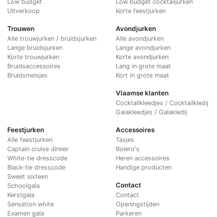
Low budget
Low budget cocktailjurken
Uitverkoop
Korte feestjurken
Trouwen
Avondjurken
Alle trouwjurken / bruidsjurken
Alle avondjurken
Lange bruidsjurken
Lange avondjurken
Korte trouwjurken
Korte avondjurken
Bruidsaccessoires
Lang in grote maat
Bruidsmeisjes
Kort in grote maat
Vlaamse klanten
Cocktailkleedjes / Cocktailkledij
Galakleedjes / Galakledij
Feestjurken
Accessoires
Alle feestjurken
Tasjes
Captain cruise dinner
Bolero's
White-tie dresscode
Heren accessoires
Black-tie dresscode
Handige producten
Sweet sixteen
Contact
Schoolgala
Kerstgala
C
ontact
Sensation white
Openingstijden
Examen gala
Parkeren