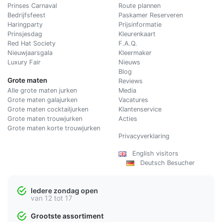
Prinses Carnaval
Route plannen
Bedrijfsfeest
Paskamer Reserveren
Haringparty
Prijsinformatie
Prinsjesdag
Kleurenkaart
Red Hat Society
F.A.Q.
Nieuwjaarsgala
Kleermaker
Luxury Fair
Nieuws
Blog
Grote maten
Reviews
Alle grote maten jurken
Media
Grote maten galajurken
Vacatures
Grote maten cocktailjurken
Klantenservice
Grote maten trouwjurken
Acties
Grote maten korte trouwjurken
Privacyverklaring
English visitors
Deutsch Besucher
Iedere zondag open
van 12 tot 17
Grootste assortiment