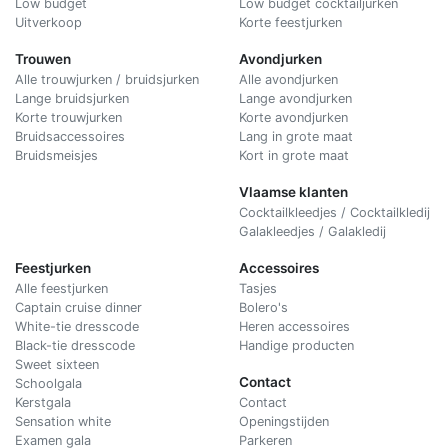
Low budget
Low budget cocktailjurken
Uitverkoop
Korte feestjurken
Trouwen
Avondjurken
Alle trouwjurken / bruidsjurken
Alle avondjurken
Lange bruidsjurken
Lange avondjurken
Korte trouwjurken
Korte avondjurken
Bruidsaccessoires
Lang in grote maat
Bruidsmeisjes
Kort in grote maat
Vlaamse klanten
Cocktailkleedjes / Cocktailkledij
Galakleedjes / Galakledij
Feestjurken
Accessoires
Alle feestjurken
Tasjes
Captain cruise dinner
Bolero's
White-tie dresscode
Heren accessoires
Black-tie dresscode
Handige producten
Sweet sixteen
Contact
Schoolgala
Kerstgala
C
ontact
Sensation white
Openingstijden
Examen gala
Parkeren