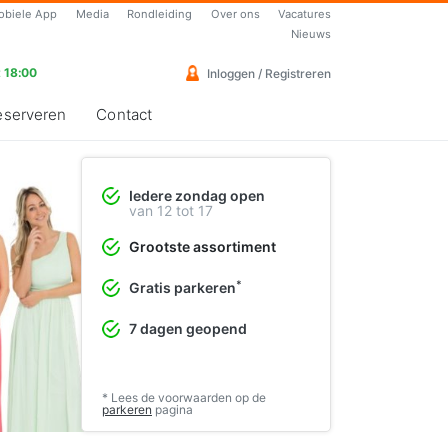
obiele App
Media
Rondleiding
Over ons
Vacatures
Nieuws
 18:00
Inloggen / Registreren
eserveren
Contact
Iedere zondag open
Vrolijke cocktailjurken
van 12 tot 17
Perfect voor de lente en zomer
Grootste assortiment
❯
Bekijk de collectie
*
Gratis parkeren
7 dagen geopend
* Lees de voorwaarden op de
parkeren
pagina