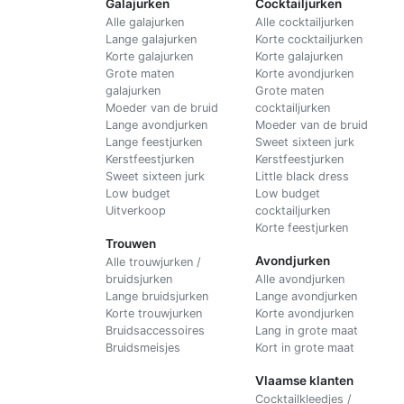
Galajurken
Cocktailjurken
Alle galajurken
Alle cocktailjurken
Lange galajurken
Korte cocktailjurken
Korte galajurken
Korte galajurken
Grote maten
Korte avondjurken
galajurken
Grote maten
Moeder van de bruid
cocktailjurken
Lange avondjurken
Moeder van de bruid
Lange feestjurken
Sweet sixteen jurk
Kerstfeestjurken
Kerstfeestjurken
Sweet sixteen jurk
Little black dress
Low budget
Low budget
Uitverkoop
cocktailjurken
Korte feestjurken
Trouwen
Avondjurken
Alle trouwjurken /
bruidsjurken
Alle avondjurken
Lange bruidsjurken
Lange avondjurken
Korte trouwjurken
Korte avondjurken
Bruidsaccessoires
Lang in grote maat
Bruidsmeisjes
Kort in grote maat
Vlaamse klanten
Cocktailkleedjes /