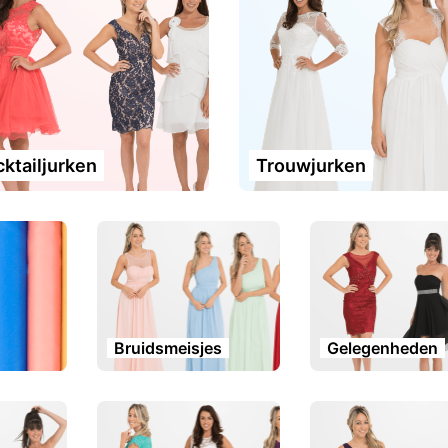
ktailjurken
Trouwjurken
Bruidsmeisjes
Gelegenheden