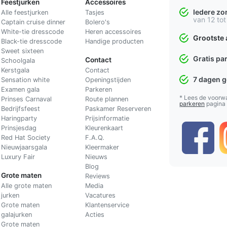
Feestjurken
Accessoires
Iedere z
Alle feestjurken
Tasjes
van 12 tot
Captain cruise dinner
Bolero's
White-tie dresscode
Heren accessoires
Grootste 
Black-tie dresscode
Handige producten
Sweet sixteen
Gratis pa
Contact
Schoolgala
Kerstgala
C
ontact
7 dagen 
Sensation white
Openingstijden
Examen gala
Parkeren
* Lees de voorw
Prinses Carnaval
Route plannen
parkeren
pagina
Bedrijfsfeest
Paskamer Reserveren
Haringparty
Prijsinformatie
Prinsjesdag
Kleurenkaart
Red Hat Society
F.A.Q.
Nieuwjaarsgala
Kleermaker
Luxury Fair
Nieuws
Blog
Grote maten
Reviews
Alle grote maten
Media
jurken
Vacatures
Grote maten
Klantenservice
galajurken
Acties
Grote maten