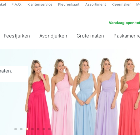
nkel
F.A.Q.
Klantenservice
Kleurenkaart
Assortiment
Kleermaker
M
Vandaag open tot
Feestjurken
Avondjurken
Grote maten
Paskamer r
maten.