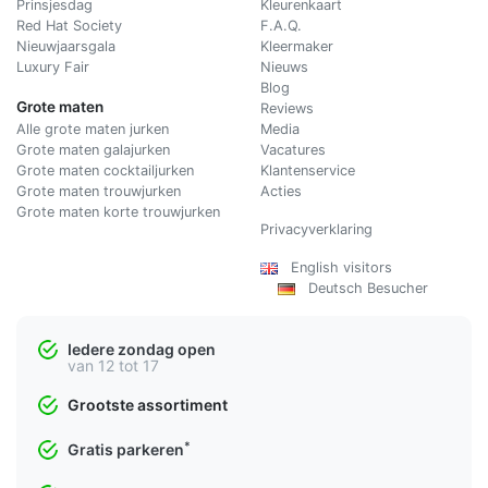
Prinsjesdag
Kleurenkaart
Red Hat Society
F.A.Q.
Nieuwjaarsgala
Kleermaker
Luxury Fair
Nieuws
Blog
Grote maten
Reviews
Alle grote maten jurken
Media
Grote maten galajurken
Vacatures
Grote maten cocktailjurken
Klantenservice
Grote maten trouwjurken
Acties
Grote maten korte trouwjurken
Privacyverklaring
English visitors
Deutsch Besucher
Iedere zondag open
van 12 tot 17
Grootste assortiment
*
Gratis parkeren