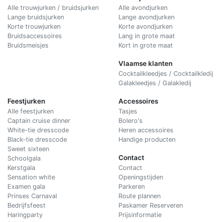
Alle trouwjurken / bruidsjurken
Alle avondjurken
Lange bruidsjurken
Lange avondjurken
Korte trouwjurken
Korte avondjurken
Bruidsaccessoires
Lang in grote maat
Bruidsmeisjes
Kort in grote maat
Vlaamse klanten
Cocktailkleedjes / Cocktailkledij
Galakleedjes / Galakledij
Feestjurken
Accessoires
Alle feestjurken
Tasjes
Captain cruise dinner
Bolero's
White-tie dresscode
Heren accessoires
Black-tie dresscode
Handige producten
Sweet sixteen
Contact
Schoolgala
Kerstgala
C
ontact
Sensation white
Openingstijden
Examen gala
Parkeren
Prinses Carnaval
Route plannen
Bedrijfsfeest
Paskamer Reserveren
Haringparty
Prijsinformatie