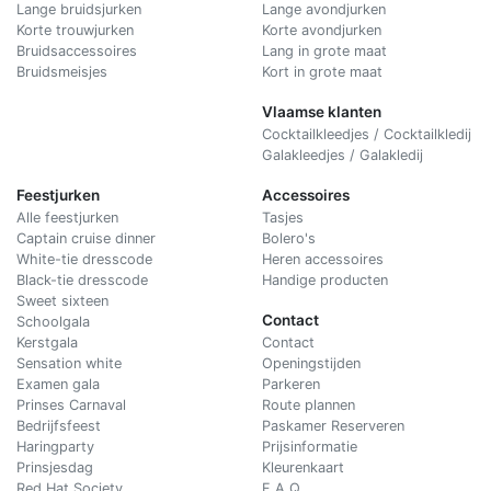
Lange bruidsjurken
Lange avondjurken
Korte trouwjurken
Korte avondjurken
Bruidsaccessoires
Lang in grote maat
Bruidsmeisjes
Kort in grote maat
Vlaamse klanten
Cocktailkleedjes / Cocktailkledij
Galakleedjes / Galakledij
Feestjurken
Accessoires
Alle feestjurken
Tasjes
Captain cruise dinner
Bolero's
White-tie dresscode
Heren accessoires
Black-tie dresscode
Handige producten
Sweet sixteen
Contact
Schoolgala
Kerstgala
C
ontact
Sensation white
Openingstijden
Examen gala
Parkeren
Prinses Carnaval
Route plannen
Bedrijfsfeest
Paskamer Reserveren
Haringparty
Prijsinformatie
Prinsjesdag
Kleurenkaart
Red Hat Society
F.A.Q.