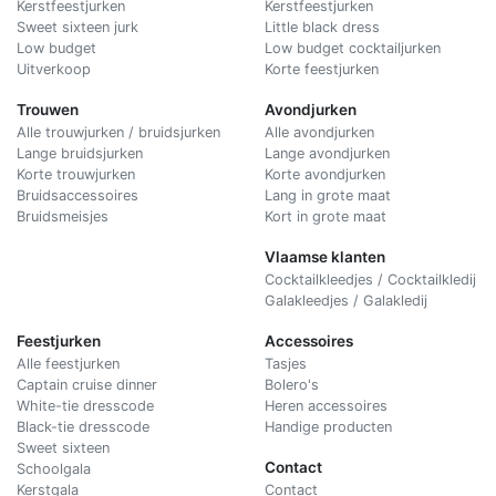
Kerstfeestjurken
Kerstfeestjurken
Sweet sixteen jurk
Little black dress
Low budget
Low budget cocktailjurken
Uitverkoop
Korte feestjurken
Trouwen
Avondjurken
Alle trouwjurken / bruidsjurken
Alle avondjurken
Lange bruidsjurken
Lange avondjurken
Korte trouwjurken
Korte avondjurken
Bruidsaccessoires
Lang in grote maat
Bruidsmeisjes
Kort in grote maat
Vlaamse klanten
Cocktailkleedjes / Cocktailkledij
Galakleedjes / Galakledij
Feestjurken
Accessoires
Alle feestjurken
Tasjes
Captain cruise dinner
Bolero's
White-tie dresscode
Heren accessoires
Black-tie dresscode
Handige producten
Sweet sixteen
Contact
Schoolgala
Kerstgala
C
ontact