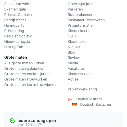
Sensation white
Openingstijden
Examen gala
Parkeren
Prinses Carnaval
Route plannen
Bedrijfsfeest
Paskamer Reserveren
Haringparty
Prijsinformatie
Prinsjesdag
Kleurenkaart
Red Hat Society
F.A.Q.
Nieuwjaarsgala
Kleermaker
Luxury Fair
Nieuws
Blog
Grote maten
Reviews
Alle grote maten jurken
Media
Grote maten galajurken
Vacatures
Grote maten cocktailjurken
Klantenservice
Grote maten trouwjurken
Acties
Grote maten korte trouwjurken
Privacyverklaring
English visitors
Deutsch Besucher
Iedere zondag open
van 12 tot 17