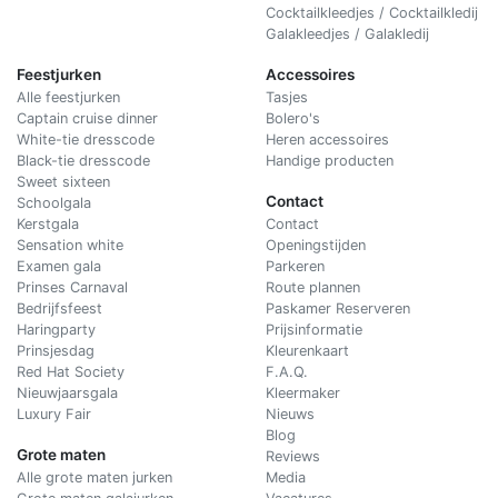
Cocktailkleedjes / Cocktailkledij
Galakleedjes / Galakledij
Feestjurken
Accessoires
Alle feestjurken
Tasjes
Captain cruise dinner
Bolero's
White-tie dresscode
Heren accessoires
Black-tie dresscode
Handige producten
Sweet sixteen
Contact
Schoolgala
Kerstgala
C
ontact
Sensation white
Openingstijden
Examen gala
Parkeren
Prinses Carnaval
Route plannen
Bedrijfsfeest
Paskamer Reserveren
Haringparty
Prijsinformatie
Prinsjesdag
Kleurenkaart
Red Hat Society
F.A.Q.
Nieuwjaarsgala
Kleermaker
Luxury Fair
Nieuws
Blog
Grote maten
Reviews
Alle grote maten jurken
Media