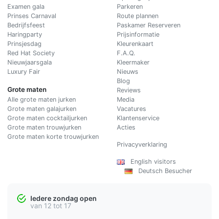
Examen gala
Parkeren
Prinses Carnaval
Route plannen
Bedrijfsfeest
Paskamer Reserveren
Haringparty
Prijsinformatie
Prinsjesdag
Kleurenkaart
Red Hat Society
F.A.Q.
Nieuwjaarsgala
Kleermaker
Luxury Fair
Nieuws
Blog
Grote maten
Reviews
Alle grote maten jurken
Media
Grote maten galajurken
Vacatures
Grote maten cocktailjurken
Klantenservice
Grote maten trouwjurken
Acties
Grote maten korte trouwjurken
Privacyverklaring
English visitors
Deutsch Besucher
Iedere zondag open
van 12 tot 17