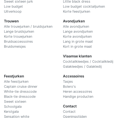
Sweet sixteen jurk
Little black dress
Low budget
Low budget cocktailjurken
Uitverkoop
Korte feestjurken
Trouwen
Avondjurken
Alle trouwjurken / bruidsjurken
Alle avondjurken
Lange bruidsjurken
Lange avondjurken
Korte trouwjurken
Korte avondjurken
Bruidsaccessoires
Lang in grote maat
Bruidsmeisjes
Kort in grote maat
Vlaamse klanten
Cocktailkleedjes / Cocktailkledij
Galakleedjes / Galakledij
Feestjurken
Accessoires
Alle feestjurken
Tasjes
Captain cruise dinner
Bolero's
White-tie dresscode
Heren accessoires
Black-tie dresscode
Handige producten
Sweet sixteen
Contact
Schoolgala
Kerstgala
C
ontact
Sensation white
Openingstijden