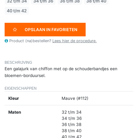
32 t/m 34
34 t/m 36
36 t/m 38
38 t/m 40
40 t/m 42
OPSLAAN IN FAVORIETEN
Product (na)bestellen?
Lees hier de procedure.
BESCHRIJVING
Een galajurk van chiffon met op de schouderbandjes een
bloemen-borduursel.
EIGENSCHAPPEN
Kleur
Mauve (#112)
Maten
32 t/m 34
34 t/m 36
36 t/m 38
38 t/m 40
40 t/m 42