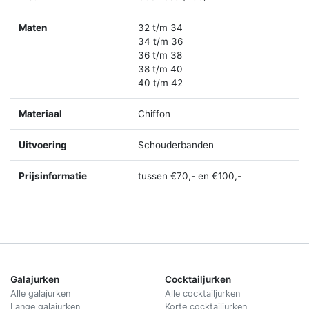
Maten
32 t/m 34
34 t/m 36
36 t/m 38
38 t/m 40
40 t/m 42
Materiaal
Chiffon
Uitvoering
Schouderbanden
Prijsinformatie
tussen €70,- en €100,-
Galajurken
Cocktailjurken
Alle galajurken
Alle cocktailjurken
Lange galajurken
Korte cocktailjurken