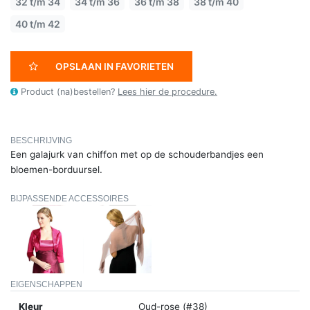
32 t/m 34
34 t/m 36
36 t/m 38
38 t/m 40
40 t/m 42
OPSLAAN IN FAVORIETEN
Product (na)bestellen?
Lees hier de procedure.
BESCHRIJVING
Een galajurk van chiffon met op de schouderbandjes een
bloemen-borduursel.
BIJPASSENDE ACCESSOIRES
EIGENSCHAPPEN
Kleur
Oud-rose (#38)