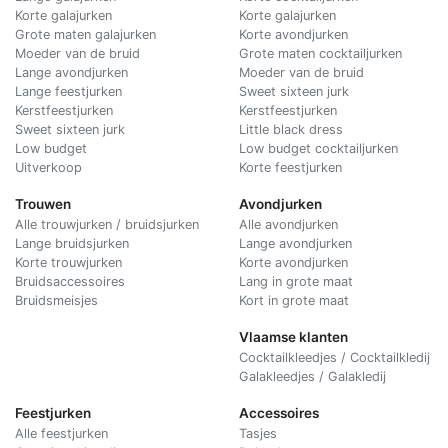
Korte galajurken
Korte galajurken
Grote maten galajurken
Korte avondjurken
Moeder van de bruid
Grote maten cocktailjurken
Lange avondjurken
Moeder van de bruid
Lange feestjurken
Sweet sixteen jurk
Kerstfeestjurken
Kerstfeestjurken
Sweet sixteen jurk
Little black dress
Low budget
Low budget cocktailjurken
Uitverkoop
Korte feestjurken
Trouwen
Avondjurken
Alle trouwjurken / bruidsjurken
Alle avondjurken
Lange bruidsjurken
Lange avondjurken
Korte trouwjurken
Korte avondjurken
Bruidsaccessoires
Lang in grote maat
Bruidsmeisjes
Kort in grote maat
Vlaamse klanten
Cocktailkleedjes / Cocktailkledij
Galakleedjes / Galakledij
Feestjurken
Accessoires
Alle feestjurken
Tasjes