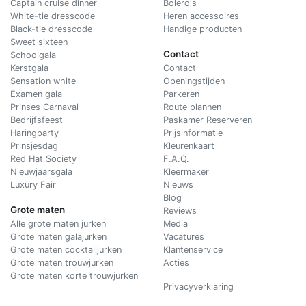
Captain cruise dinner
Bolero's
White-tie dresscode
Heren accessoires
Black-tie dresscode
Handige producten
Sweet sixteen
Contact
Schoolgala
Kerstgala
C
ontact
Sensation white
Openingstijden
Examen gala
Parkeren
Prinses Carnaval
Route plannen
Bedrijfsfeest
Paskamer Reserveren
Haringparty
Prijsinformatie
Prinsjesdag
Kleurenkaart
Red Hat Society
F.A.Q.
Nieuwjaarsgala
Kleermaker
Luxury Fair
Nieuws
Blog
Grote maten
Reviews
Alle grote maten jurken
Media
Grote maten galajurken
Vacatures
Grote maten cocktailjurken
Klantenservice
Grote maten trouwjurken
Acties
Grote maten korte trouwjurken
Privacyverklaring