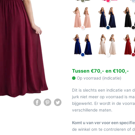
Tussen €70,- en €100,-
Op voorraad (indicatie)
Dit is slechts een indicatie van 
jurk niet meer op voorraad is 
bijgewerkt. Er wordt in de voor
verschillende maten.
Komt u van ver voor een specifie
de winkel om te controleren of de