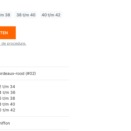
/m 38
38 t/m 40
40 t/m 42
ETEN
r de procedure.
ordeaux-rood (#02)
2 t/m 34
4 t/m 36
6 t/m 38
8 t/m 40
0 t/m 42
hiffon