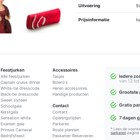
Uitvoering
S
Prijsinformatie
t
Feestjurken
Accessoires
Iedere z
Alle feestjurken
Tasjes
van 12 tot
Captain cruise dinner
Bolero's
White-tie dresscode
Heren accessoires
Grootste 
Black-tie dresscode
Handige producten
Sweet sixteen
Gratis pa
Contact
Schoolgala
Kerstgala
C
ontact
7 dagen 
Sensation white
Openingstijden
Examen gala
Parkeren
* Lees de voorw
Prinses Carnaval
Route plannen
parkeren
pagina
Bedrijfsfeest
Paskamer Reserveren