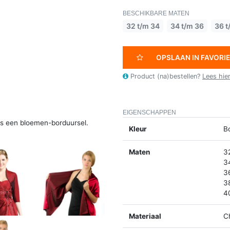
BESCHIKBARE MATEN
32 t/m 34
34 t/m 36
36 t
OPSLAAN IN FAVORI
Product (na)bestellen?
Lees hie
EIGENSCHAPPEN
es een bloemen-borduursel.
Kleur
B
Maten
3
3
3
3
4
Materiaal
C