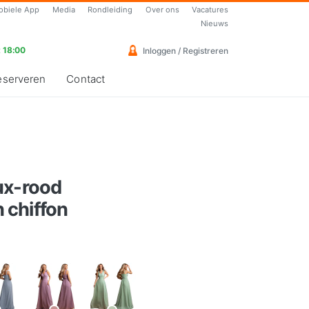
obiele App
Media
Rondleiding
Over ons
Vacatures
Nieuws
 18:00
Inloggen / Registreren
eserveren
Contact
ux-rood
 chiffon