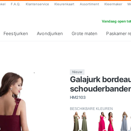
nkel
F.A.Q.
Klantenservice
Kleurenkaart
Assortiment
Kleermaker
M
Vandaag open tot
Feestjurken
Avondjurken
Grote maten
Paskamer r
Nieuw
Galajurk bordea
schouderbanden
HM2103
BESCHIKBARE KLEUREN