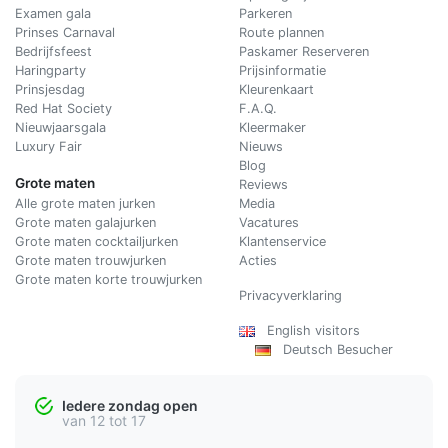
Examen gala
Parkeren
Prinses Carnaval
Route plannen
Bedrijfsfeest
Paskamer Reserveren
Haringparty
Prijsinformatie
Prinsjesdag
Kleurenkaart
Red Hat Society
F.A.Q.
Nieuwjaarsgala
Kleermaker
Luxury Fair
Nieuws
Blog
Grote maten
Reviews
Alle grote maten jurken
Media
Grote maten galajurken
Vacatures
Grote maten cocktailjurken
Klantenservice
Grote maten trouwjurken
Acties
Grote maten korte trouwjurken
Privacyverklaring
English visitors
Deutsch Besucher
Iedere zondag open
van 12 tot 17