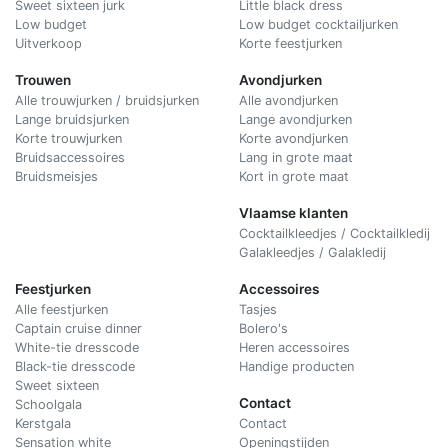
Sweet sixteen jurk
Little black dress
Low budget
Low budget cocktailjurken
Uitverkoop
Korte feestjurken
Trouwen
Avondjurken
Alle trouwjurken / bruidsjurken
Alle avondjurken
Lange bruidsjurken
Lange avondjurken
Korte trouwjurken
Korte avondjurken
Bruidsaccessoires
Lang in grote maat
Bruidsmeisjes
Kort in grote maat
Vlaamse klanten
Cocktailkleedjes / Cocktailkledij
Galakleedjes / Galakledij
Feestjurken
Accessoires
Alle feestjurken
Tasjes
Captain cruise dinner
Bolero's
White-tie dresscode
Heren accessoires
Black-tie dresscode
Handige producten
Sweet sixteen
Contact
Schoolgala
Kerstgala
C
ontact
Sensation white
Openingstijden