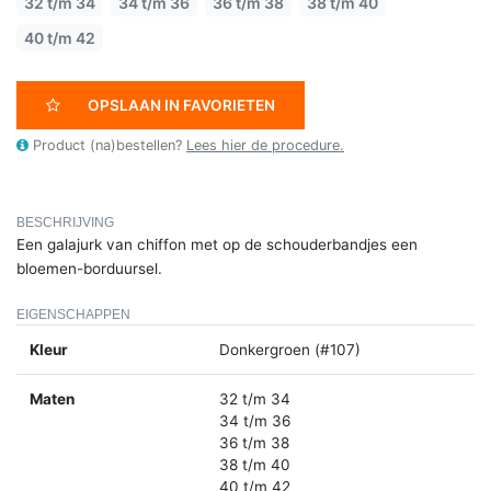
32 t/m 34
34 t/m 36
36 t/m 38
38 t/m 40
40 t/m 42
OPSLAAN IN FAVORIETEN
Product (na)bestellen?
Lees hier de procedure.
BESCHRIJVING
Een galajurk van chiffon met op de schouderbandjes een
bloemen-borduursel.
EIGENSCHAPPEN
Kleur
Donkergroen (#107)
Maten
32 t/m 34
34 t/m 36
36 t/m 38
38 t/m 40
40 t/m 42