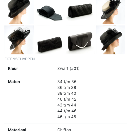
EIGENSCHAPPEN
Kleur
Zwart (#01)
Maten
34 t/m 36
36 t/m 38
38 t/m 40
40 t/m 42
42 t/m 44
44 t/m 46
46 t/m 48
Materiaal
Chiffon