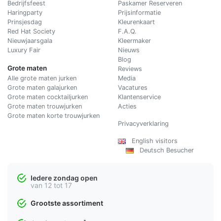
Bedrijfsfeest
Paskamer Reserveren
Haringparty
Prijsinformatie
Prinsjesdag
Kleurenkaart
Red Hat Society
F.A.Q.
Nieuwjaarsgala
Kleermaker
Luxury Fair
Nieuws
Blog
Grote maten
Reviews
Alle grote maten jurken
Media
Grote maten galajurken
Vacatures
Grote maten cocktailjurken
Klantenservice
Grote maten trouwjurken
Acties
Grote maten korte trouwjurken
Privacyverklaring
English visitors
Deutsch Besucher
Iedere zondag open
van 12 tot 17
Grootste assortiment