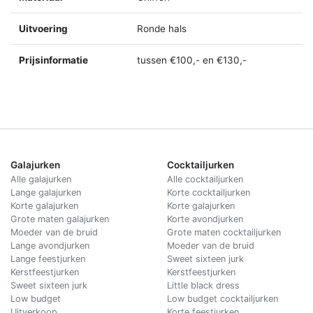
Uitvoering
Ronde hals
Prijsinformatie
tussen €100,- en €130,-
Galajurken
Cocktailjurken
Alle galajurken
Alle cocktailjurken
Lange galajurken
Korte cocktailjurken
Korte galajurken
Korte galajurken
Grote maten galajurken
Korte avondjurken
Moeder van de bruid
Grote maten cocktailjurken
Lange avondjurken
Moeder van de bruid
Lange feestjurken
Sweet sixteen jurk
Kerstfeestjurken
Kerstfeestjurken
Sweet sixteen jurk
Little black dress
Low budget
Low budget cocktailjurken
Uitverkoop
Korte feestjurken