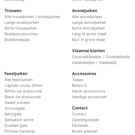
Trouwen
Avondjurken
Alle trouwjurken / bruidsjurken
Alle avondjurken
Lange bruidsjurken
Lange avondjurken
Korte trouwjurken
Korte avondjurken
Bruidsaccessoires
Lang in grote maat
Bruidsmeisjes
Kort in grote maat
Vlaamse klanten
Cocktailkleedjes / Cocktailkledij
Galakleedjes / Galakledij
Feestjurken
Accessoires
Alle feestjurken
Tasjes
Captain cruise dinner
Bolero's
White-tie dresscode
Heren accessoires
Black-tie dresscode
Handige producten
Sweet sixteen
Contact
Schoolgala
Kerstgala
C
ontact
Sensation white
Openingstijden
Examen gala
Parkeren
Prinses Carnaval
Route plannen