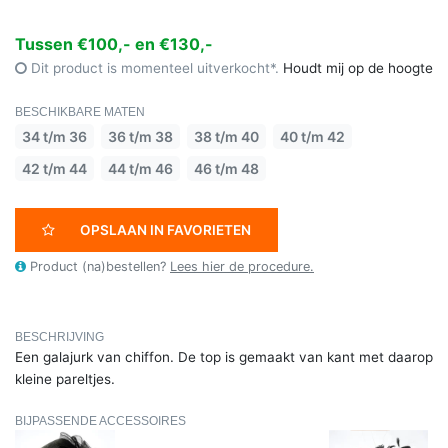
Tussen €100,- en €130,-
Dit product is momenteel uitverkocht*.
Houdt mij op de hoogte
BESCHIKBARE MATEN
34 t/m 36
36 t/m 38
38 t/m 40
40 t/m 42
42 t/m 44
44 t/m 46
46 t/m 48
OPSLAAN IN FAVORIETEN
Product (na)bestellen?
Lees hier de procedure.
BESCHRIJVING
Een galajurk van chiffon. De top is gemaakt van kant met daarop
kleine pareltjes.
BIJPASSENDE ACCESSOIRES