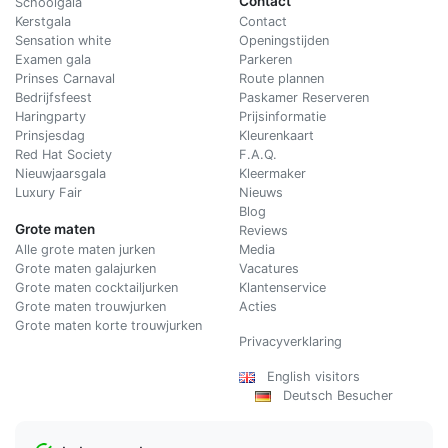
Contact
Schoolgala
Kerstgala
C
ontact
Sensation white
Openingstijden
Examen gala
Parkeren
Prinses Carnaval
Route plannen
Bedrijfsfeest
Paskamer Reserveren
Haringparty
Prijsinformatie
Prinsjesdag
Kleurenkaart
Red Hat Society
F.A.Q.
Nieuwjaarsgala
Kleermaker
Luxury Fair
Nieuws
Blog
Grote maten
Reviews
Alle grote maten jurken
Media
Grote maten galajurken
Vacatures
Grote maten cocktailjurken
Klantenservice
Grote maten trouwjurken
Acties
Grote maten korte trouwjurken
Privacyverklaring
English visitors
Deutsch Besucher