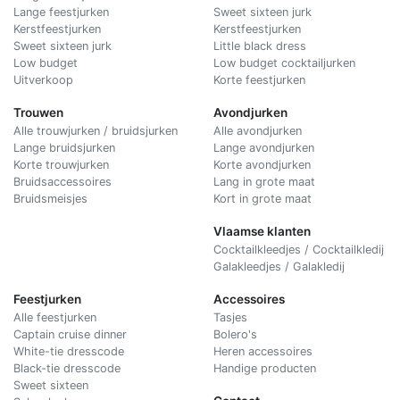
Lange feestjurken
Sweet sixteen jurk
Kerstfeestjurken
Kerstfeestjurken
Sweet sixteen jurk
Little black dress
Low budget
Low budget cocktailjurken
Uitverkoop
Korte feestjurken
Trouwen
Avondjurken
Alle trouwjurken / bruidsjurken
Alle avondjurken
Lange bruidsjurken
Lange avondjurken
Korte trouwjurken
Korte avondjurken
Bruidsaccessoires
Lang in grote maat
Bruidsmeisjes
Kort in grote maat
Vlaamse klanten
Cocktailkleedjes / Cocktailkledij
Galakleedjes / Galakledij
Feestjurken
Accessoires
Alle feestjurken
Tasjes
Captain cruise dinner
Bolero's
White-tie dresscode
Heren accessoires
Black-tie dresscode
Handige producten
Sweet sixteen