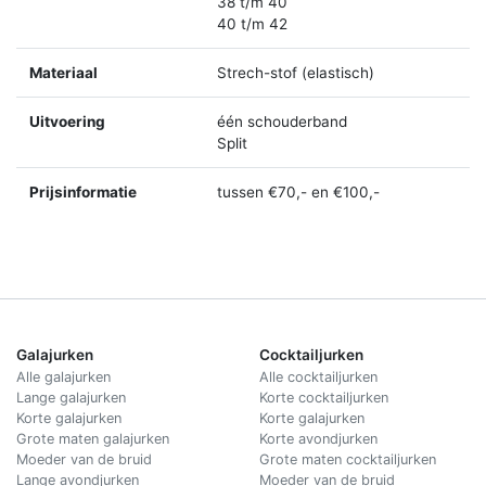
38 t/m 40
40 t/m 42
Materiaal
Strech-stof (elastisch)
Uitvoering
één schouderband
Split
Prijsinformatie
tussen €70,- en €100,-
Galajurken
Cocktailjurken
Alle galajurken
Alle cocktailjurken
Lange galajurken
Korte cocktailjurken
Korte galajurken
Korte galajurken
Grote maten galajurken
Korte avondjurken
Moeder van de bruid
Grote maten cocktailjurken
Lange avondjurken
Moeder van de bruid