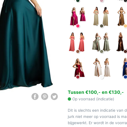
Tussen €100,- en €130,-
Op voorraad (indicatie)
Dit is slechts een indicatie van 
jurk niet meer op voorraad is 
bijgewerkt. Er wordt in de voor