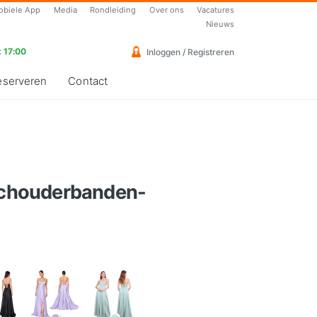
obiele App
Media
Rondleiding
Over ons
Vacatures
Nieuws
 17:00
Inloggen / Registreren
eserveren
Contact
 schouderbanden-