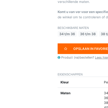
verschillende maten.
Komt u van ver voor een specifie
de winkel om te controleren of de
BESCHIKBARE MATEN
34 t/m 36
36 t/m 38
38 t
OPSLAAN IN FAVORI
Product (na)bestellen?
Lees hie
EIGENSCHAPPEN
Kleur
Pe
Maten
34
36
38
40