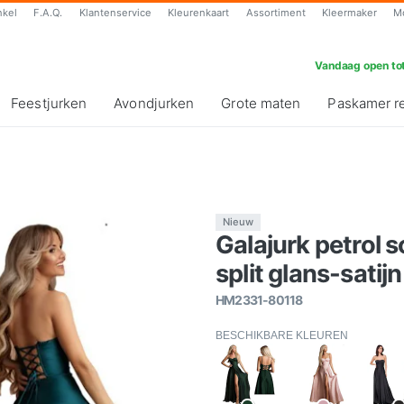
nkel
F.A.Q.
Klantenservice
Kleurenkaart
Assortiment
Kleermaker
M
Vandaag open tot
Feestjurken
Avondjurken
Grote maten
Paskamer r
Nieuw
Galajurk petrol
split glans-satijn
HM2331-80118
BESCHIKBARE KLEUREN