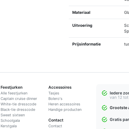
Materiaal
Gl
Uitvoering
Sc
Spl
Prijsinformatie
tu
Feestjurken
Accessoires
Iedere z
Alle feestjurken
Tasjes
van 12 tot
Captain cruise dinner
Bolero's
White-tie dresscode
Heren accessoires
Grootste 
Black-tie dresscode
Handige producten
Sweet sixteen
Gratis pa
Contact
Schoolgala
Kerstgala
C
ontact