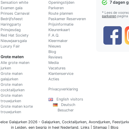
7 dagen 
Sensation white
Openingstijden
Examen gala
Parkeren
* Lees de voorw
Prinses Carnaval
Route plannen
parkeren
pagina
Bedrijfsfeest
Paskamer Reserveren
Haringparty
Prijsinformatie
Prinsjesdag
Kleurenkaart
Red Hat Society
F.A.Q.
Nieuwjaarsgala
Kleermaker
Luxury Fair
Nieuws
Blog
Grote maten
Reviews
Alle grote maten
Media
jurken
Vacatures
Grote maten
Klantenservice
galajurken
Acties
Grote maten
Privacyverklaring
cocktailjurken
Grote maten
English visitors
trouwjurken
Deutsch
Grote maten korte
Besucher
trouwjurken
eloe Galajurken 2026 -
Galajurken
,
Cocktailjurken
,
Avondjurken
,
Feestjurk
in Leiden, een begrip in
heel Nederland
.
Links
|
Sitemap
|
Blog