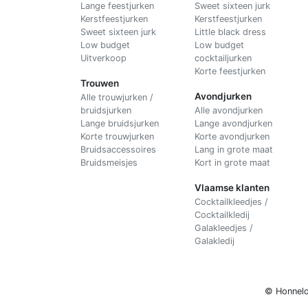
Lange feestjurken
Sweet sixteen jurk
Kerstfeestjurken
Kerstfeestjurken
Sweet sixteen jurk
Little black dress
Low budget
Low budget
Uitverkoop
cocktailjurken
Korte feestjurken
Trouwen
Avondjurken
Alle trouwjurken /
bruidsjurken
Alle avondjurken
Lange bruidsjurken
Lange avondjurken
Korte trouwjurken
Korte avondjurken
Bruidsaccessoires
Lang in grote maat
Bruidsmeisjes
Kort in grote maat
Vlaamse klanten
Cocktailkleedjes /
Cocktailkledij
Galakleedjes /
Galakledij
© Honnelo