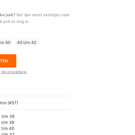
ke jurk?
Bel dan eerst eventjes naar
 jurk er nog is.
/m 40
40 t/m 42
ETEN
r de procedure.
trol (#57)
 t/m 36
 t/m 38
 t/m 40
 t/m 42